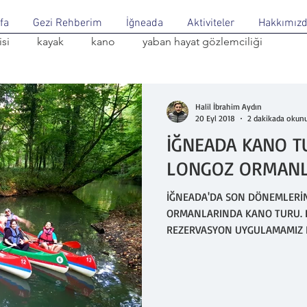
fa
Gezi Rehberim
İğneada
Aktiviteler
Hakkımız
si
kayak
kano
yaban hayat gözlemciliği
Halil İbrahim Aydın
20 Eyl 2018
2 dakikada okun
İĞNEADA KANO T
LONGOZ ORMANLA
İĞNEADA'DA SON DÖNEMLERİN 
ORMANLARINDA KANO TURU. KANO TURLARINA KATILMAK İÇİN
REZERVASYON UYGULAMAMIZ BA
katılmak için iletişim numar
KONUMLARA GİTMEMEK İÇİN LÜ
DİKKAT!!! Arkadaşlar kano tu
Mert gölüne ulaşmak için Longo