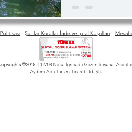
tabelalarını kesinlikle takip e
Politikası
Şartlar Kurallar İade ve İptal Koşulları
Mesafel
Copyrights ©2018 | 12708 Nolu İğneada Gezim Seyahat Acentas
Aydem Ada Turizm Ticaret Ltd. Şti.