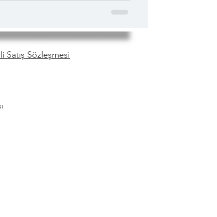
tmeyin. Milli park içindeki Me
i Satış Sözleşmesi
ı