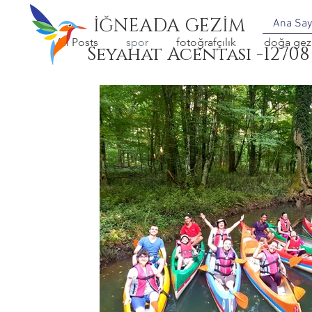
İĞNEADA GEZİM
Ana Say
All Posts
spor
fotoğrafçılık
doğa gezi
Seyahat Acentası -12708