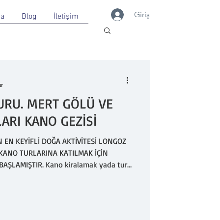
Giriş
da
Blog
İletişim
ur
URU. MERT GÖLÜ VE
RI KANO GEZİSİ
EN KEYİFLİ DOĞA AKTİVİTESİ LONGOZ
ŞLAMIŞTIR. Kano kiralamak yada tura
ası : +905457231709 DİKKAT YANLIŞ
TFEN NUMARA İLE İRTİBATA GEÇİN.
runun detaylarını paylaşmadan önce
z Ormanları Milli Parkı giriş