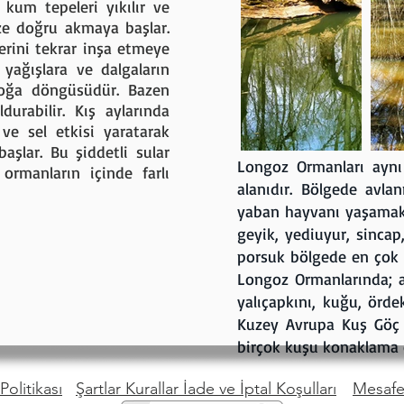
kum tepeleri yıkılır ve
ze doğru akmaya başlar.
rini tekrar inşa etmeye
yağışlara ve dalgaların
doğa döngüsüdür. Bazen
durabilir. Kış aylarında
ve sel etkisi yaratarak
şlar. Bu şiddetli sular
Longoz Ormanları aynı
ormanların içinde farlı
alanıdır. Bölgede avl
yaban hayvanı yaşamaktad
geyik, yediuyur, sinca
porsuk bölgede en çok g
Longoz Ormanlarında; a
yalıçapkını, kuğu, örde
Kuzey Avrupa Kuş Göç 
birçok kuşu konaklama 
Politikası
Şartlar Kurallar İade ve İptal Koşulları
Mesafel