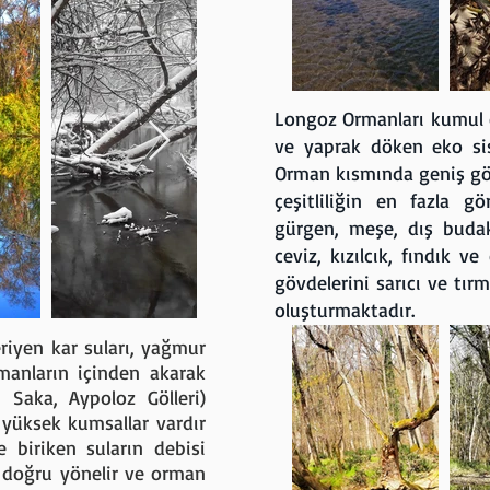
Longoz Ormanları kumul e
ve yaprak döken eko sis
Orman kısmında geniş göv
çeşitliliğin en fazla gö
gürgen, meşe, dış budak,
ceviz, kızılcık, fındık v
gövdelerini sarıcı ve tırm
oluşturmaktadır.
riyen kar suları, yağmur
manların içinden akarak
 Saka, Aypoloz Gölleri)
 yüksek kumsallar vardır
e biriken suların debisi
e doğru yönelir ve orman