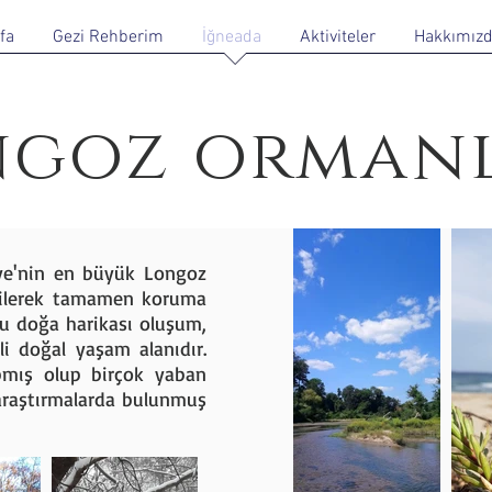
fa
Gezi Rehberim
İğneada
Aktiviteler
Hakkımız
ngoz ormanl
iye'nin en büyük Longoz
edilerek tamamen koruma
 bu doğa harikası oluşum,
li doğal yaşam alanıdır.
pmış olup birçok yaban
 araştırmalarda bulunmuş