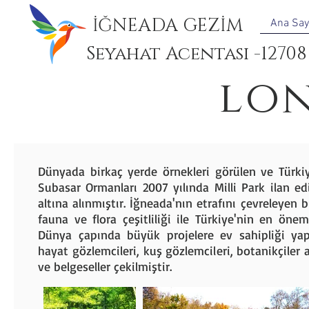
İĞNEADA GEZİM
Ana Say
Seyahat Acentası -12708
lo
Dünyada birkaç yerde örnekleri görülen ve Türk
Subasar Ormanları 2007 yılında Milli Park ilan 
altına alınmıştır. İğneada'nın etrafını çevreleyen
fauna ve flora çeşitliliği ile Türkiye'nin en önem
Dünya çapında büyük projelere ev sahipliği ya
hayat gözlemcileri, kuş gözlemcileri, botanikçiler
ve belgeseller çekilmiştir.