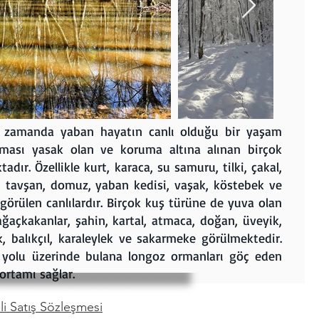
 zamanda yaban hayatın canlı olduğu bir yaşam
anması yasak olan ve koruma altına alınan birçok
ır. Özellikle kurt, karaca, su samuru, tilki, çakal,
p, tavşan, domuz, yaban kedisi, vaşak, köstebek ve
örülen canlılardır. Birçok kuş türüne de yuva olan
ğaçkakanlar, şahin, kartal, atmaca, doğan, üveyik,
k, balıkçıl, karaleylek ve sakarmeke görülmektedir.
yolu üzerinde bulana longoz ormanları göç eden
ortamı sağlar.
i Satış Sözleşmesi