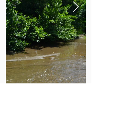
Longoz Ormanları ve Göller Rotası:
İğneada'nın en önemli varlıkları olan
Longoz Ormanları ve Gölleri doğanın
içinde en keyifli zaman
geçirecebileceğiniz rotalardan birisidir.
En kısa 8 km en uzun 16 km