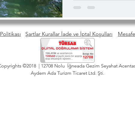
tabelalarını kesinlikle takip e
Politikası
Şartlar Kurallar İade ve İptal Koşulları
Mesafel
Copyrights ©2018 | 12708 Nolu İğneada Gezim Seyahat Acentas
Aydem Ada Turizm Ticaret Ltd. Şti.