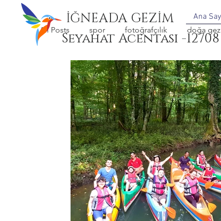
İĞNEADA GEZİM
Ana Say
All Posts
spor
fotoğrafçılık
doğa gezi
Seyahat Acentası -12708