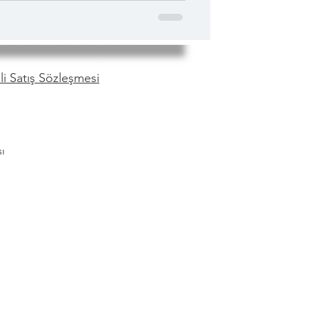
tmeyin. Milli park içindeki Me
i Satış Sözleşmesi
ı