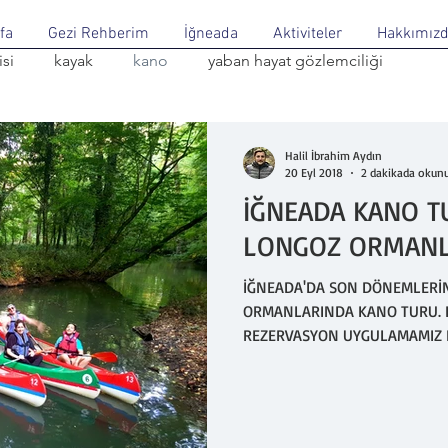
fa
Gezi Rehberim
İğneada
Aktiviteler
Hakkımız
si
kayak
kano
yaban hayat gözlemciliği
Halil İbrahim Aydın
20 Eyl 2018
2 dakikada okun
İĞNEADA KANO T
LONGOZ ORMANLA
İĞNEADA'DA SON DÖNEMLERİN 
ORMANLARINDA KANO TURU. KANO TURLARINA KATILMAK İÇİN
REZERVASYON UYGULAMAMIZ BA
katılmak için iletişim numar
KONUMLARA GİTMEMEK İÇİN LÜ
DİKKAT!!! Arkadaşlar kano tu
Mert gölüne ulaşmak için Longo