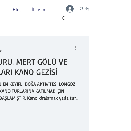
Giriş
da
Blog
İletişim
ur
URU. MERT GÖLÜ VE
RI KANO GEZİSİ
EN KEYİFLİ DOĞA AKTİVİTESİ LONGOZ
ŞLAMIŞTIR. Kano kiralamak yada tura
ası : +905457231709 DİKKAT YANLIŞ
TFEN NUMARA İLE İRTİBATA GEÇİN.
runun detaylarını paylaşmadan önce
z Ormanları Milli Parkı giriş