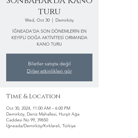
Sonbahar'da Kano
turu
Wed, Oct 30
  |  
Demirköy
İĞNEADA'DA SON DÖNEMLERİN EN
KEYİFLİ DOĞA AKTİVİTESİ ORMANDA
KANO TURU
Biletler satışta değil
Diğer etkinlikleri gör
Time & Location
Oct 30, 2024, 11:00 AM – 6:00 PM
Demirköy, Deniz Mahallesi, Hurşit Ağa
Caddesi No 99, 39650
İğneada/Demirköy/Kırklareli, Türkiye