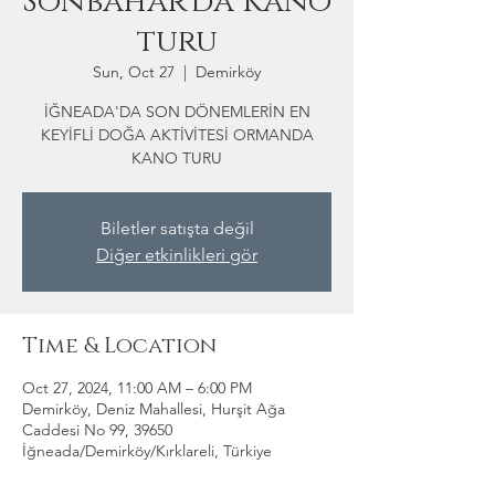
Sonbahar'da Kano
turu
Sun, Oct 27
  |  
Demirköy
İĞNEADA'DA SON DÖNEMLERİN EN
KEYİFLİ DOĞA AKTİVİTESİ ORMANDA
KANO TURU
Biletler satışta değil
Diğer etkinlikleri gör
Time & Location
Oct 27, 2024, 11:00 AM – 6:00 PM
Demirköy, Deniz Mahallesi, Hurşit Ağa
Caddesi No 99, 39650
İğneada/Demirköy/Kırklareli, Türkiye