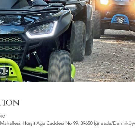
tion
 PM
ahallesi, Hurşit Ağa Caddesi No 99, 39650 İğneada/Demirköy/Kı