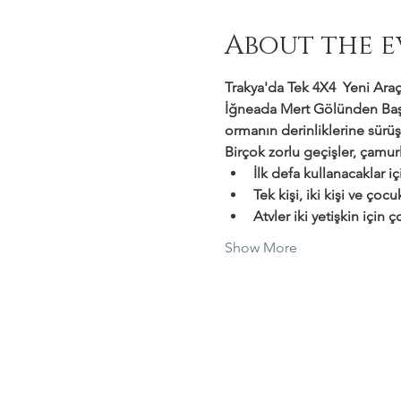
About the e
Trakya'da Tek 4X4  Yeni Araçl
İğneada Mert Gölünden Başl
ormanın derinliklerine sürüş
Birçok zorlu geçişler, çamurl
İlk defa kullanacaklar i
Tek kişi, iki kişi ve çocu
Atvler iki yetişkin için
Show More