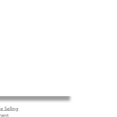
e Selling
ment