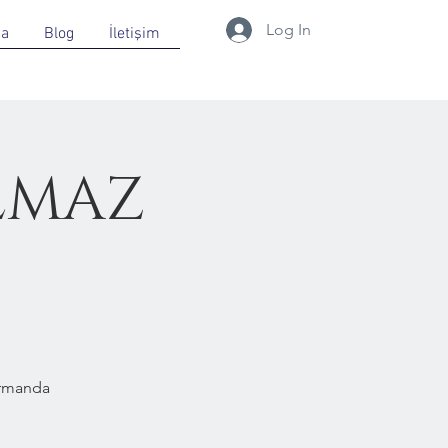
Log In
da
Blog
İletişim
LMAZ
Ormanda