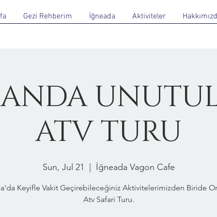
fa
Gezi Rehberim
İğneada
Aktiviteler
Hakkımız
ANDA UNUTU
ATV TURU
Sun, Jul 21
  |  
İğneada Vagon Cafe
a'da Keyifle Vakit Geçirebileceğiniz Aktivitelerimizden Biride 
Atv Safari Turu.