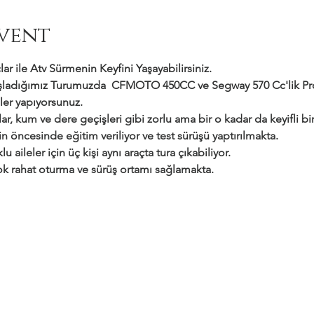
vent
ar ile Atv Sürmenin Keyfini Yaşayabilirsiniz.
adığımız Turumuzda  CFMOTO 450CC ve Segway 570 Cc'lik Profe
ler yapıyorsunuz.
ar, kum ve dere geçişleri gibi zorlu ama bir o kadar da keyifli bir 
çin öncesinde eğitim veriliyor ve test sürüşü yaptırılmakta.
klu aileler için üç kişi aynı araçta tura çıkabiliyor.
 çok rahat oturma ve sürüş ortamı sağlamakta.