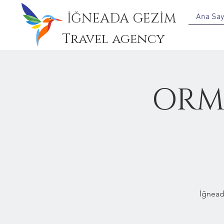
İĞNEADA GEZİM
Ana Say
Travel agency
ORM
İğnead