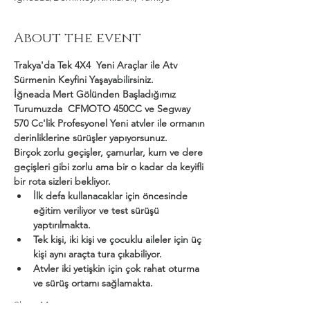
About the event
Trakya'da Tek 4X4  Yeni Araçlar ile Atv 
Sürmenin Keyfini Yaşayabilirsiniz.
İğneada Mert Gölünden Başladığımız 
Turumuzda  CFMOTO 450CC ve Segway 
570 Cc'lik Profesyonel Yeni atvler ile ormanın 
derinliklerine sürüşler yapıyorsunuz.
Birçok zorlu geçişler, çamurlar, kum ve dere 
geçişleri gibi zorlu ama bir o kadar da keyifli 
bir rota sizleri bekliyor.
İlk defa kullanacaklar için öncesinde 
eğitim veriliyor ve test sürüşü 
yaptırılmakta.
Tek kişi, iki kişi ve çocuklu aileler için üç 
kişi aynı araçta tura çıkabiliyor.
Atvler iki yetişkin için çok rahat oturma 
ve sürüş ortamı sağlamakta.
Show More