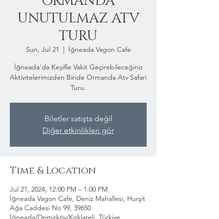
ORMANDA
UNUTULMAZ ATV
TURU
Sun, Jul 21
  |  
İğneada Vagon Cafe
İğneada'da Keyifle Vakit Geçirebileceğiniz
Aktivitelerimizden Biride Ormanda Atv Safari
Turu.
Biletler satışta değil
Diğer etkinlikleri gör
Time & Location
Jul 21, 2024, 12:00 PM – 1:00 PM
İğneada Vagon Cafe, Deniz Mahallesi, Hurşit
Ağa Caddesi No 99, 39650
İğneada/Demirköy/Kırklareli, Türkiye