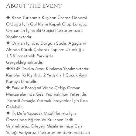
About the event
🔶 Kano Turlarımız Kuşların Üreme Dönemi 
Olduğu İçin Göl Kısmı Kapalı Olup Longoz 
Ormanları İçindeki Geçici Parkurumuzda 
Yapılmaktadır.
🔶 Orman İçinde, Durgun Suda, Ağaçların 
Altında Kürek Çekerek Toplam Uzunluğu 
1.5 Kilometrelik Parkurda 
Gerçekleşmektedir. 
🔶30-45 Dakika Arası Kiralama Yapılmaktadır. 
Kanolar İki Kişiliktir. 2 Yetişkin 1 Çocuk Aynı 
Kanoya Binebilir.
🔶 Parkur Fotoğraf Video Çekip Orman 
Manzaralarında Gezi Yapmak İçin Yeterlidir. 
 Sportif Amaçla Yapmak İsteyenler İçin Kısa 
Gelebilir.
🔶 İlk Defa Yapacak Misafirlerimiz İçin 
Öncesinde Eğitim Ve Kullanım Tarifi 
Vermekteyiz. Dileyen Misafirlerimize Can 
Yeleği Veriyoruz. Parkurun en derin noktaları 