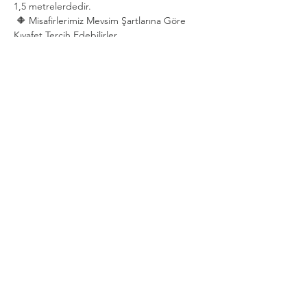
1,5 metrelerdedir.
 🔶 Misafirlerimiz Mevsim Şartlarına Göre 
Kıyafet Tercih Edebilirler.
Show More
Share this event
Privacy and Security Policy
Terms Rules Return and Cancellation
Conditions
Distance Selling Agreement