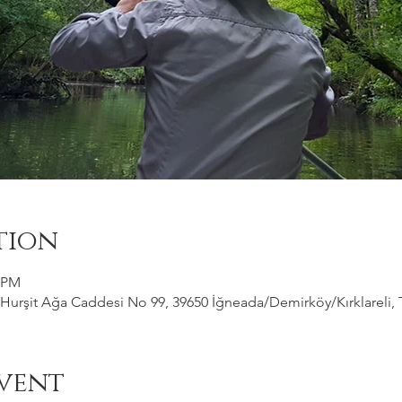
tion
0 PM
Hurşit Ağa Caddesi No 99, 39650 İğneada/Demirköy/Kırklareli, 
vent