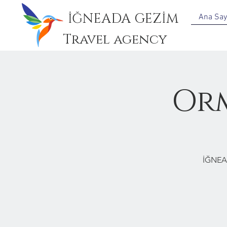
İĞNEADA GEZİM
Ana Say
Travel agency
Or
İĞNEA