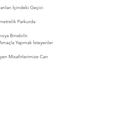
ları İçindeki Geçici 
etrelik Parkurda 
noya Binebilir.
 Amaçla Yapmak İsteyenler 
eyen Misafirlerimize Can 