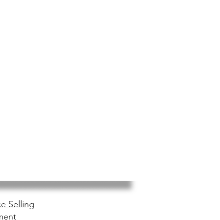
e Selling
ment