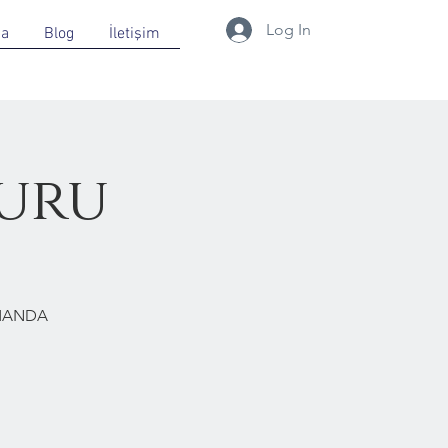
Log In
da
Blog
İletişim
uru
RMANDA