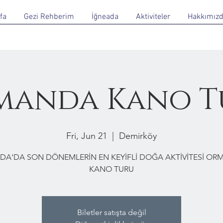
fa
Gezi Rehberim
İğneada
Aktiviteler
Hakkımız
manda Kano T
Fri, Jun 21
  |  
Demirköy
DA'DA SON DÖNEMLERİN EN KEYİFLİ DOĞA AKTİVİTESİ O
KANO TURU
Biletler satışta değil