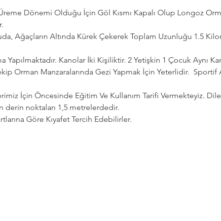
n Üreme Dönemi Olduğu İçin Göl Kısmı Kapalı Olup Longoz Orman
.
da, Ağaçların Altında Kürek Çekerek Toplam Uzunluğu 1.5 Kilom
 Yapılmaktadır. Kanolar İki Kişiliktir. 2 Yetişkin 1 Çocuk Aynı Ka
kip Orman Manzaralarında Gezi Yapmak İçin Yeterlidir.  Sportif
erimiz İçin Öncesinde Eğitim Ve Kullanım Tarifi Vermekteyiz. Dil
n derin noktaları 1,5 metrelerdedir.
tlarına Göre Kıyafet Tercih Edebilirler.