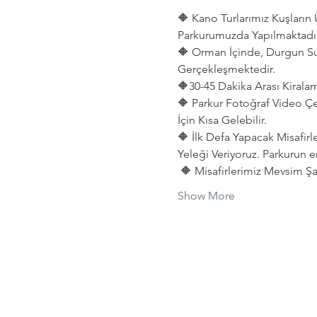
🔶 Kano Turlarımız Kuşları
Parkurumuzda Yapılmaktadır
🔶 Orman İçinde, Durgun Su
Gerçekleşmektedir. 
🔶30-45 Dakika Arası Kiralama
🔶 Parkur Fotoğraf Video Çe
İçin Kısa Gelebilir.
🔶 İlk Defa Yapacak Misafirl
Yeleği Veriyoruz. Parkurun e
 🔶 Misafirlerimiz Mevsim Şar
Show More