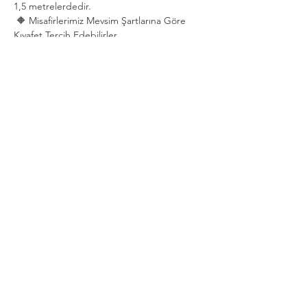
1,5 metrelerdedir.
 🔶 Misafirlerimiz Mevsim Şartlarına Göre 
Kıyafet Tercih Edebilirler.
Show More
Share this event
Privacy and Security Policy
Terms Rules Return and Cancellation
Conditions
Distance Selling Agreement