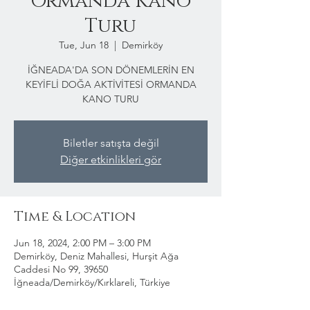
Ormanda Kano
Turu
Tue, Jun 18
  |  
Demirköy
İĞNEADA'DA SON DÖNEMLERİN EN
KEYİFLİ DOĞA AKTİVİTESİ ORMANDA
KANO TURU
Biletler satışta değil
Diğer etkinlikleri gör
Time & Location
Jun 18, 2024, 2:00 PM – 3:00 PM
Demirköy, Deniz Mahallesi, Hurşit Ağa
Caddesi No 99, 39650
İğneada/Demirköy/Kırklareli, Türkiye