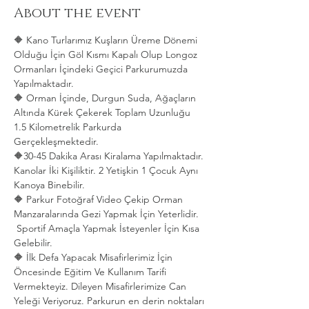
About the event
🔶 Kano Turlarımız Kuşların Üreme Dönemi 
Olduğu İçin Göl Kısmı Kapalı Olup Longoz 
Ormanları İçindeki Geçici Parkurumuzda 
Yapılmaktadır.
🔶 Orman İçinde, Durgun Suda, Ağaçların 
Altında Kürek Çekerek Toplam Uzunluğu 
1.5 Kilometrelik Parkurda 
Gerçekleşmektedir. 
🔶30-45 Dakika Arası Kiralama Yapılmaktadır. 
Kanolar İki Kişiliktir. 2 Yetişkin 1 Çocuk Aynı 
Kanoya Binebilir.
🔶 Parkur Fotoğraf Video Çekip Orman 
Manzaralarında Gezi Yapmak İçin Yeterlidir. 
 Sportif Amaçla Yapmak İsteyenler İçin Kısa 
Gelebilir.
🔶 İlk Defa Yapacak Misafirlerimiz İçin 
Öncesinde Eğitim Ve Kullanım Tarifi 
Vermekteyiz. Dileyen Misafirlerimize Can 
Yeleği Veriyoruz. Parkurun en derin noktaları 