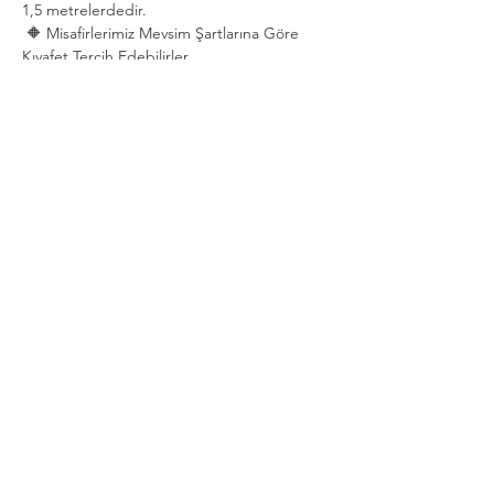
1,5 metrelerdedir.
 🔶 Misafirlerimiz Mevsim Şartlarına Göre 
Kıyafet Tercih Edebilirler.
Show More
Share this event
Privacy and Security Policy
Terms Rules Return and Cancellation
Conditions
Distance Selling Agreement