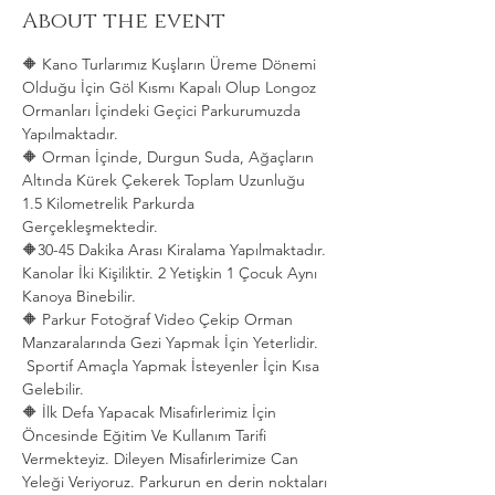
About the event
🔶 Kano Turlarımız Kuşların Üreme Dönemi 
Olduğu İçin Göl Kısmı Kapalı Olup Longoz 
Ormanları İçindeki Geçici Parkurumuzda 
Yapılmaktadır.
🔶 Orman İçinde, Durgun Suda, Ağaçların 
Altında Kürek Çekerek Toplam Uzunluğu 
1.5 Kilometrelik Parkurda 
Gerçekleşmektedir. 
🔶30-45 Dakika Arası Kiralama Yapılmaktadır. 
Kanolar İki Kişiliktir. 2 Yetişkin 1 Çocuk Aynı 
Kanoya Binebilir.
🔶 Parkur Fotoğraf Video Çekip Orman 
Manzaralarında Gezi Yapmak İçin Yeterlidir. 
 Sportif Amaçla Yapmak İsteyenler İçin Kısa 
Gelebilir.
🔶 İlk Defa Yapacak Misafirlerimiz İçin 
Öncesinde Eğitim Ve Kullanım Tarifi 
Vermekteyiz. Dileyen Misafirlerimize Can 
Yeleği Veriyoruz. Parkurun en derin noktaları 