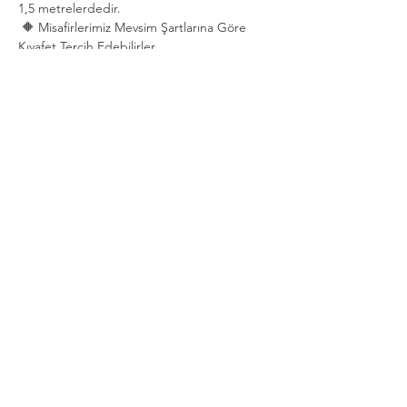
1,5 metrelerdedir.
 🔶 Misafirlerimiz Mevsim Şartlarına Göre 
Kıyafet Tercih Edebilirler.
Show More
Share this event
Privacy and Security Policy
Terms Rules Return and Cancellation
Conditions
Distance Selling Agreement