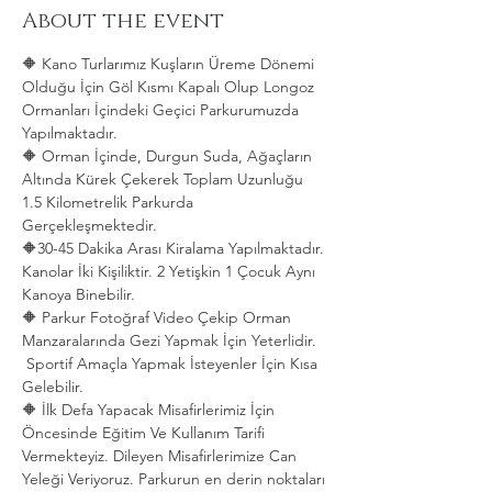
About the event
🔶 Kano Turlarımız Kuşların Üreme Dönemi 
Olduğu İçin Göl Kısmı Kapalı Olup Longoz 
Ormanları İçindeki Geçici Parkurumuzda 
Yapılmaktadır.
🔶 Orman İçinde, Durgun Suda, Ağaçların 
Altında Kürek Çekerek Toplam Uzunluğu 
1.5 Kilometrelik Parkurda 
Gerçekleşmektedir. 
🔶30-45 Dakika Arası Kiralama Yapılmaktadır. 
Kanolar İki Kişiliktir. 2 Yetişkin 1 Çocuk Aynı 
Kanoya Binebilir.
🔶 Parkur Fotoğraf Video Çekip Orman 
Manzaralarında Gezi Yapmak İçin Yeterlidir. 
 Sportif Amaçla Yapmak İsteyenler İçin Kısa 
Gelebilir.
🔶 İlk Defa Yapacak Misafirlerimiz İçin 
Öncesinde Eğitim Ve Kullanım Tarifi 
Vermekteyiz. Dileyen Misafirlerimize Can 
Yeleği Veriyoruz. Parkurun en derin noktaları 