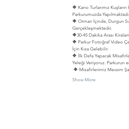
🔶 Kano Turlarımız Kuşları
Parkurumuzda Yapılmaktadır
🔶 Orman İçinde, Durgun Su
Gerçekleşmektedir. 
🔶30-45 Dakika Arası Kiralama
🔶 Parkur Fotoğraf Video Çe
İçin Kısa Gelebilir.
🔶 İlk Defa Yapacak Misafirl
Yeleği Veriyoruz. Parkurun e
 🔶 Misafirlerimiz Mevsim Şar
Show More