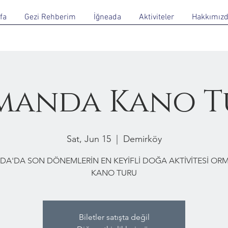
fa
Gezi Rehberim
İğneada
Aktiviteler
Hakkımız
manda Kano T
Sat, Jun 15
  |  
Demirköy
DA'DA SON DÖNEMLERİN EN KEYİFLİ DOĞA AKTİVİTESİ O
KANO TURU
Biletler satışta değil