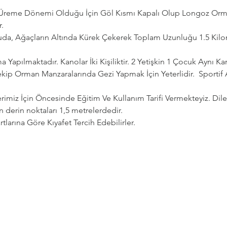
n Üreme Dönemi Olduğu İçin Göl Kısmı Kapalı Olup Longoz Orman
.
da, Ağaçların Altında Kürek Çekerek Toplam Uzunluğu 1.5 Kilom
 Yapılmaktadır. Kanolar İki Kişiliktir. 2 Yetişkin 1 Çocuk Aynı Ka
kip Orman Manzaralarında Gezi Yapmak İçin Yeterlidir.  Sportif
erimiz İçin Öncesinde Eğitim Ve Kullanım Tarifi Vermekteyiz. Dil
n derin noktaları 1,5 metrelerdedir.
tlarına Göre Kıyafet Tercih Edebilirler.