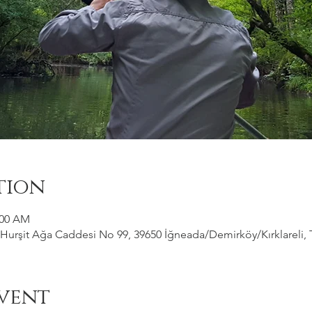
tion
:00 AM
Hurşit Ağa Caddesi No 99, 39650 İğneada/Demirköy/Kırklareli, 
vent