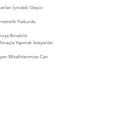
ları İçindeki Geçici 
etrelik Parkurda 
noya Binebilir.
 Amaçla Yapmak İsteyenler 
eyen Misafirlerimize Can 