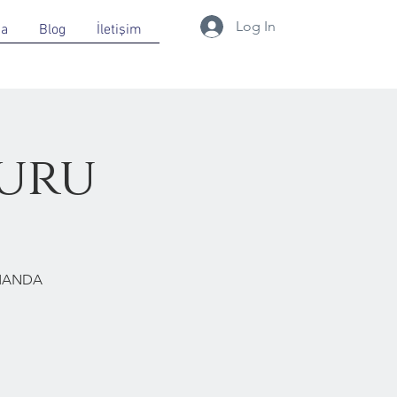
Log In
da
Blog
İletişim
uru
RMANDA