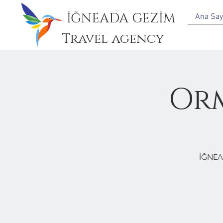
İĞNEADA GEZİM
Ana Say
Travel agency
Or
İĞNEA