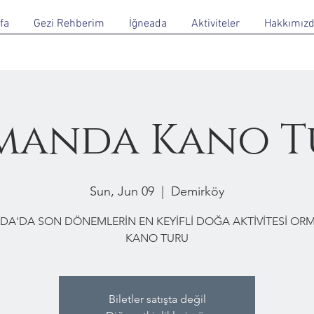
fa
Gezi Rehberim
İğneada
Aktiviteler
Hakkımız
manda Kano T
Sun, Jun 09
  |  
Demirköy
DA'DA SON DÖNEMLERİN EN KEYİFLİ DOĞA AKTİVİTESİ O
KANO TURU
Biletler satışta değil