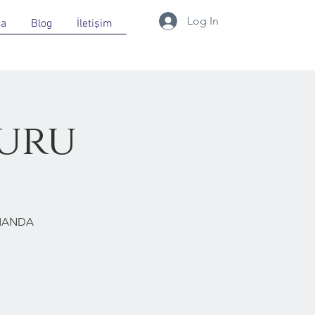
Log In
da
Blog
İletişim
uru
RMANDA