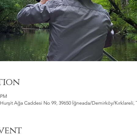
tion
0 PM
Hurşit Ağa Caddesi No 99, 39650 İğneada/Demirköy/Kırklareli, 
vent