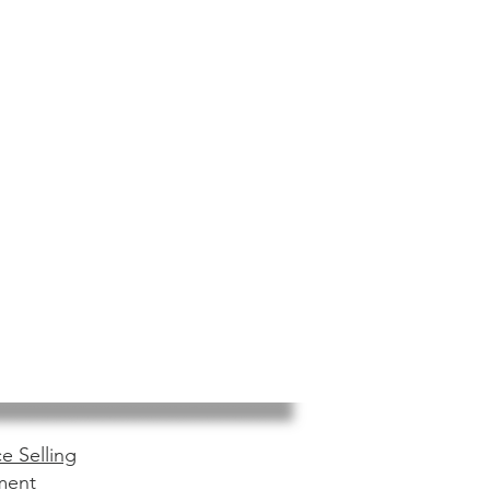
e Selling
ment