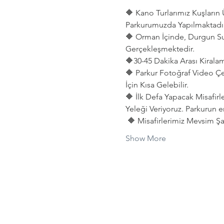
🔶 Kano Turlarımız Kuşları
Parkurumuzda Yapılmaktadır
🔶 Orman İçinde, Durgun Su
Gerçekleşmektedir. 
🔶30-45 Dakika Arası Kiralama
🔶 Parkur Fotoğraf Video Çe
İçin Kısa Gelebilir.
🔶 İlk Defa Yapacak Misafirl
Yeleği Veriyoruz. Parkurun e
 🔶 Misafirlerimiz Mevsim Şar
Show More