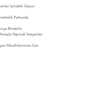
ları İçindeki Geçici 
etrelik Parkurda 
noya Binebilir.
 Amaçla Yapmak İsteyenler 
eyen Misafirlerimize Can 