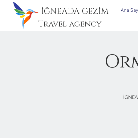
İĞNEADA GEZİM
Ana Say
Travel agency
Or
İĞNEA