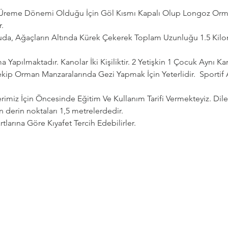
n Üreme Dönemi Olduğu İçin Göl Kısmı Kapalı Olup Longoz Orman
.
da, Ağaçların Altında Kürek Çekerek Toplam Uzunluğu 1.5 Kilom
 Yapılmaktadır. Kanolar İki Kişiliktir. 2 Yetişkin 1 Çocuk Aynı Ka
kip Orman Manzaralarında Gezi Yapmak İçin Yeterlidir.  Sportif
erimiz İçin Öncesinde Eğitim Ve Kullanım Tarifi Vermekteyiz. Dil
n derin noktaları 1,5 metrelerdedir.
tlarına Göre Kıyafet Tercih Edebilirler.