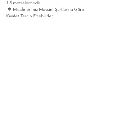
1,5 metrelerdedir.
 🔶 Misafirlerimiz Mevsim Şartlarına Göre 
Kıyafet Tercih Edebilirler.
Show More
Share this event
Privacy and Security Policy
Terms Rules Return and Cancellation
Conditions
Distance Selling Agreement