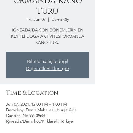
Ormanda Kano
Turu
Fri, Jun 07
  |  
Demirköy
İĞNEADA'DA SON DÖNEMLERİN EN
KEYİFLİ DOĞA AKTİVİTESİ ORMANDA
KANO TURU
Biletler satışta değil
Diğer etkinlikleri gör
Time & Location
Jun 07, 2024, 12:00 PM – 1:00 PM
Demirköy, Deniz Mahallesi, Hurşit Ağa
Caddesi No 99, 39650
İğneada/Demirköy/Kırklareli, Türkiye