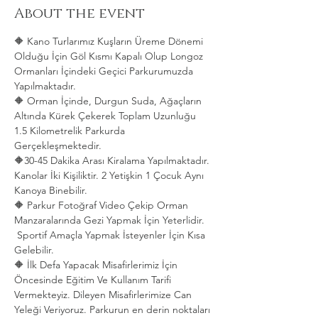
About the event
🔶 Kano Turlarımız Kuşların Üreme Dönemi 
Olduğu İçin Göl Kısmı Kapalı Olup Longoz 
Ormanları İçindeki Geçici Parkurumuzda 
Yapılmaktadır.
🔶 Orman İçinde, Durgun Suda, Ağaçların 
Altında Kürek Çekerek Toplam Uzunluğu 
1.5 Kilometrelik Parkurda 
Gerçekleşmektedir. 
🔶30-45 Dakika Arası Kiralama Yapılmaktadır. 
Kanolar İki Kişiliktir. 2 Yetişkin 1 Çocuk Aynı 
Kanoya Binebilir.
🔶 Parkur Fotoğraf Video Çekip Orman 
Manzaralarında Gezi Yapmak İçin Yeterlidir. 
 Sportif Amaçla Yapmak İsteyenler İçin Kısa 
Gelebilir.
🔶 İlk Defa Yapacak Misafirlerimiz İçin 
Öncesinde Eğitim Ve Kullanım Tarifi 
Vermekteyiz. Dileyen Misafirlerimize Can 
Yeleği Veriyoruz. Parkurun en derin noktaları 