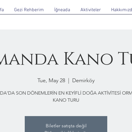
fa
Gezi Rehberim
İğneada
Aktiviteler
Hakkımız
manda Kano T
Tue, May 28
  |  
Demirköy
DA'DA SON DÖNEMLERİN EN KEYİFLİ DOĞA AKTİVİTESİ O
KANO TURU
Biletler satışta değil