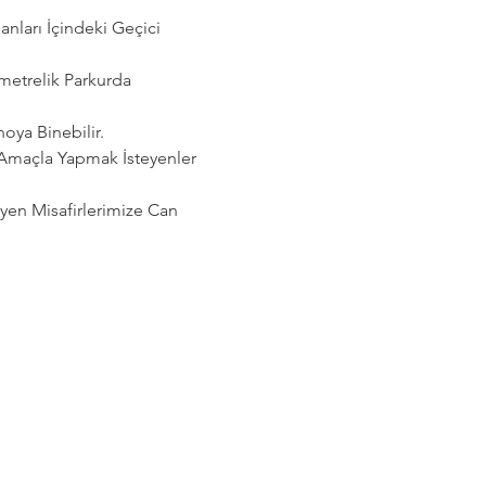
ları İçindeki Geçici 
etrelik Parkurda 
noya Binebilir.
 Amaçla Yapmak İsteyenler 
eyen Misafirlerimize Can 