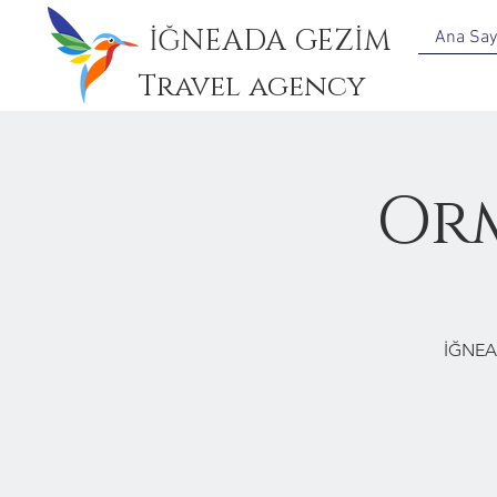
İĞNEADA GEZİM
Ana Say
Travel agency
Or
İĞNEA