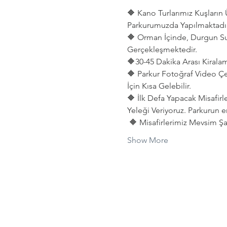
🔶 Kano Turlarımız Kuşları
Parkurumuzda Yapılmaktadır
🔶 Orman İçinde, Durgun Su
Gerçekleşmektedir. 
🔶30-45 Dakika Arası Kiralama
🔶 Parkur Fotoğraf Video Çe
İçin Kısa Gelebilir.
🔶 İlk Defa Yapacak Misafirl
Yeleği Veriyoruz. Parkurun e
 🔶 Misafirlerimiz Mevsim Şar
Show More