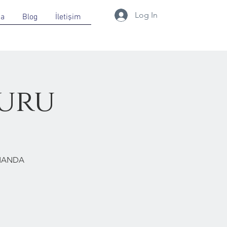
Log In
da
Blog
İletişim
uru
RMANDA