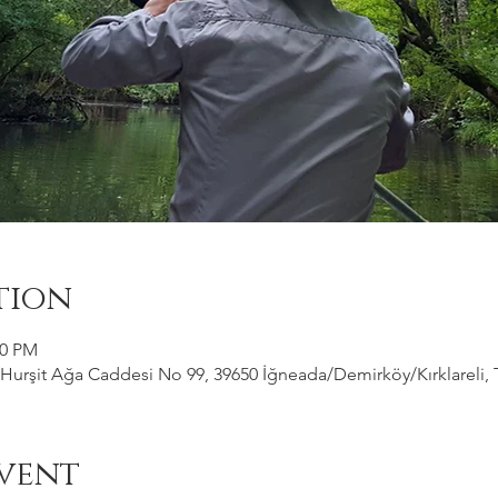
tion
00 PM
Hurşit Ağa Caddesi No 99, 39650 İğneada/Demirköy/Kırklareli, 
vent