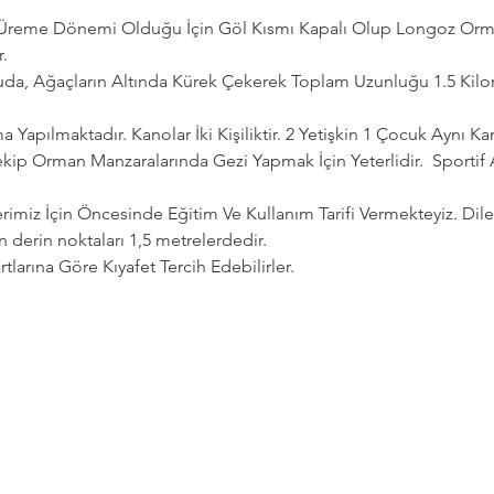
n Üreme Dönemi Olduğu İçin Göl Kısmı Kapalı Olup Longoz Orman
.
da, Ağaçların Altında Kürek Çekerek Toplam Uzunluğu 1.5 Kilom
 Yapılmaktadır. Kanolar İki Kişiliktir. 2 Yetişkin 1 Çocuk Aynı Ka
kip Orman Manzaralarında Gezi Yapmak İçin Yeterlidir.  Sportif
erimiz İçin Öncesinde Eğitim Ve Kullanım Tarifi Vermekteyiz. Dil
n derin noktaları 1,5 metrelerdedir.
tlarına Göre Kıyafet Tercih Edebilirler.