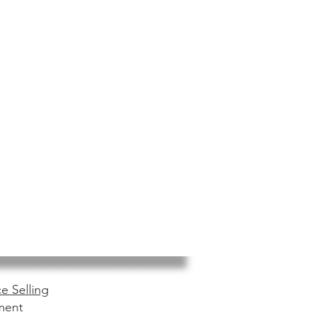
e Selling
ment