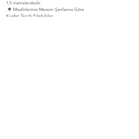
1,5 metrelerdedir.
 🔶 Misafirlerimiz Mevsim Şartlarına Göre 
Kıyafet Tercih Edebilirler.
Show More
Share this event
Privacy and Security Policy
Terms Rules Return and Cancellation
Conditions
Distance Selling Agreement