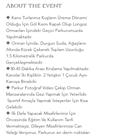
About the event
🔶 Kano Turlarımız Kuşların Üreme Dönemi 
Olduğu İçin Göl Kısmı Kapalı Olup Longoz 
Ormanları İçindeki Geçici Parkurumuzda 
Yapılmaktadır.
🔶 Orman İçinde, Durgun Suda, Ağaçların 
Altında Kürek Çekerek Toplam Uzunluğu 
1.5 Kilometrelik Parkurda 
Gerçekleşmektedir. 
🔶30-45 Dakika Arası Kiralama Yapılmaktadır. 
Kanolar İki Kişiliktir. 2 Yetişkin 1 Çocuk Aynı 
Kanoya Binebilir.
🔶 Parkur Fotoğraf Video Çekip Orman 
Manzaralarında Gezi Yapmak İçin Yeterlidir. 
 Sportif Amaçla Yapmak İsteyenler İçin Kısa 
Gelebilir.
🔶 İlk Defa Yapacak Misafirlerimiz İçin 
Öncesinde Eğitim Ve Kullanım Tarifi 
Vermekteyiz. Dileyen Misafirlerimize Can 
Yeleği Veriyoruz. Parkurun en derin noktaları 