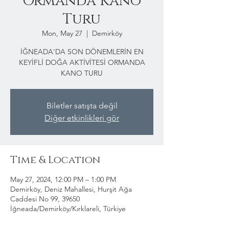
Ormanda Kano
Turu
Mon, May 27
  |  
Demirköy
İĞNEADA'DA SON DÖNEMLERİN EN
KEYİFLİ DOĞA AKTİVİTESİ ORMANDA
KANO TURU
Biletler satışta değil
Diğer etkinlikleri gör
Time & Location
May 27, 2024, 12:00 PM – 1:00 PM
Demirköy, Deniz Mahallesi, Hurşit Ağa
Caddesi No 99, 39650
İğneada/Demirköy/Kırklareli, Türkiye