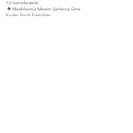
1,5 metrelerdedir.
 🔶 Misafirlerimiz Mevsim Şartlarına Göre 
Kıyafet Tercih Edebilirler.
Show More
Share this event
Privacy and Security Policy
Terms Rules Return and Cancellation
Conditions
Distance Selling Agreement