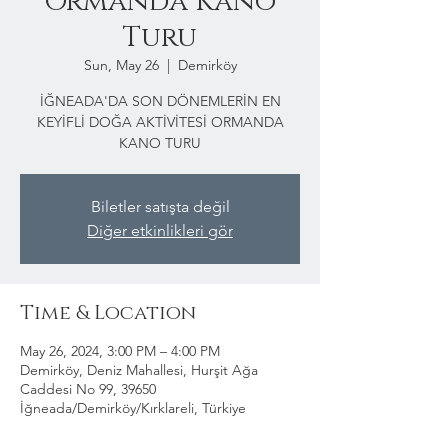
Ormanda Kano
Turu
Sun, May 26
  |  
Demirköy
İĞNEADA'DA SON DÖNEMLERİN EN
KEYİFLİ DOĞA AKTİVİTESİ ORMANDA
KANO TURU
Biletler satışta değil
Diğer etkinlikleri gör
Time & Location
May 26, 2024, 3:00 PM – 4:00 PM
Demirköy, Deniz Mahallesi, Hurşit Ağa
Caddesi No 99, 39650
İğneada/Demirköy/Kırklareli, Türkiye