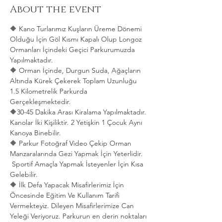
About the event
🔶 Kano Turlarımız Kuşların Üreme Dönemi 
Olduğu İçin Göl Kısmı Kapalı Olup Longoz 
Ormanları İçindeki Geçici Parkurumuzda 
Yapılmaktadır.
🔶 Orman İçinde, Durgun Suda, Ağaçların 
Altında Kürek Çekerek Toplam Uzunluğu 
1.5 Kilometrelik Parkurda 
Gerçekleşmektedir. 
🔶30-45 Dakika Arası Kiralama Yapılmaktadır. 
Kanolar İki Kişiliktir. 2 Yetişkin 1 Çocuk Aynı 
Kanoya Binebilir.
🔶 Parkur Fotoğraf Video Çekip Orman 
Manzaralarında Gezi Yapmak İçin Yeterlidir. 
 Sportif Amaçla Yapmak İsteyenler İçin Kısa 
Gelebilir.
🔶 İlk Defa Yapacak Misafirlerimiz İçin 
Öncesinde Eğitim Ve Kullanım Tarifi 
Vermekteyiz. Dileyen Misafirlerimize Can 
Yeleği Veriyoruz. Parkurun en derin noktaları 