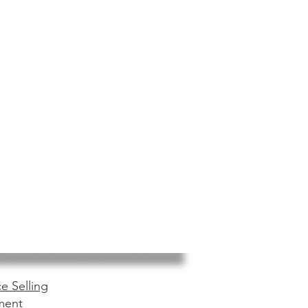
e Selling
ment