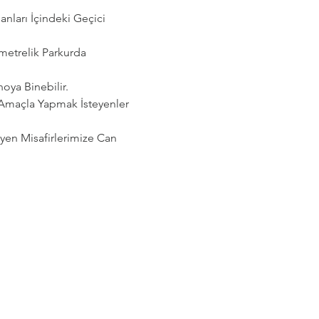
ları İçindeki Geçici 
etrelik Parkurda 
noya Binebilir.
 Amaçla Yapmak İsteyenler 
eyen Misafirlerimize Can 