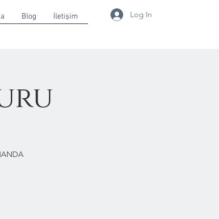
Log In
da
Blog
İletişim
uru
RMANDA