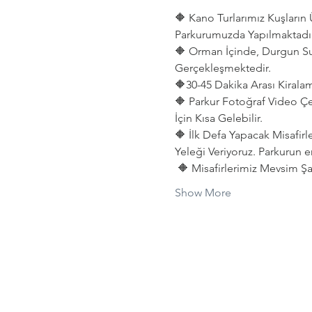
🔶 Kano Turlarımız Kuşları
Parkurumuzda Yapılmaktadır
🔶 Orman İçinde, Durgun Su
Gerçekleşmektedir. 
🔶30-45 Dakika Arası Kiralama
🔶 Parkur Fotoğraf Video Çe
İçin Kısa Gelebilir.
🔶 İlk Defa Yapacak Misafirl
Yeleği Veriyoruz. Parkurun e
 🔶 Misafirlerimiz Mevsim Şar
Show More