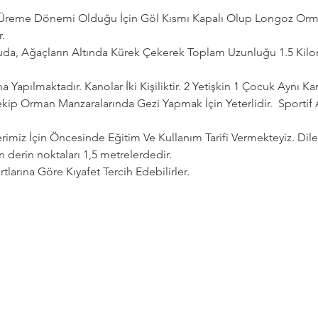
n Üreme Dönemi Olduğu İçin Göl Kısmı Kapalı Olup Longoz Orman
.
da, Ağaçların Altında Kürek Çekerek Toplam Uzunluğu 1.5 Kilom
 Yapılmaktadır. Kanolar İki Kişiliktir. 2 Yetişkin 1 Çocuk Aynı Ka
kip Orman Manzaralarında Gezi Yapmak İçin Yeterlidir.  Sportif
erimiz İçin Öncesinde Eğitim Ve Kullanım Tarifi Vermekteyiz. Dil
n derin noktaları 1,5 metrelerdedir.
tlarına Göre Kıyafet Tercih Edebilirler.