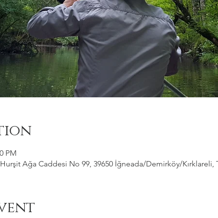
tion
00 PM
Hurşit Ağa Caddesi No 99, 39650 İğneada/Demirköy/Kırklareli, 
vent