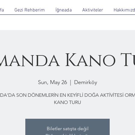
fa
Gezi Rehberim
İğneada
Aktiviteler
Hakkımız
manda Kano T
Sun, May 26
  |  
Demirköy
DA'DA SON DÖNEMLERİN EN KEYİFLİ DOĞA AKTİVİTESİ O
KANO TURU
Biletler satışta değil