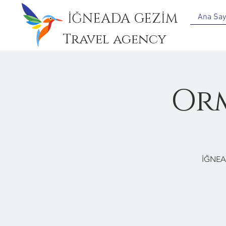
İĞNEADA GEZİM
Ana Say
Travel agency
Or
İĞNEA