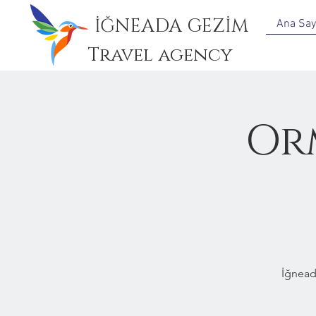
İĞNEADA GEZİM
Ana Say
Travel agency
Or
İğnead