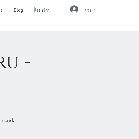
Log In
da
Blog
İletişim
u -
Ormanda