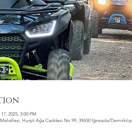
tion
 17, 2025, 3:00 PM
ahallesi, Hurşit Ağa Caddesi No 99, 39650 İğneada/Demirköy/Kı