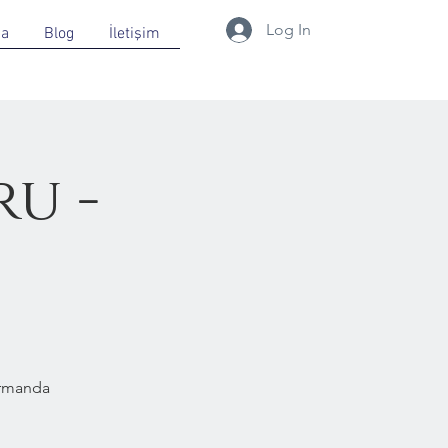
Log In
da
Blog
İletişim
u -
Ormanda