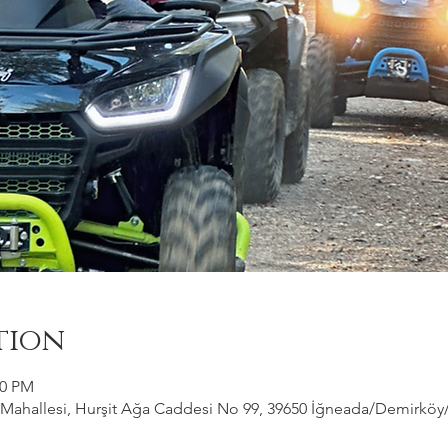
tion
00 PM
ahallesi, Hurşit Ağa Caddesi No 99, 39650 İğneada/Demirköy/Kı