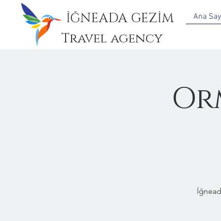
İĞNEADA GEZİM
Ana Say
Travel agency
Or
İğnead