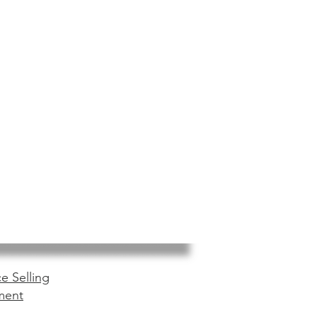
e Selling
ment