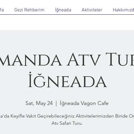
fa
Gezi Rehberim
İğneada
Aktiviteler
Hakkımız
manda Atv Tur
İğneada
Sat, May 24
  |  
İğneada Vagon Cafe
a'da Keyifle Vakit Geçirebileceğiniz Aktivitelerimizden Biride 
Atv Safari Turu.