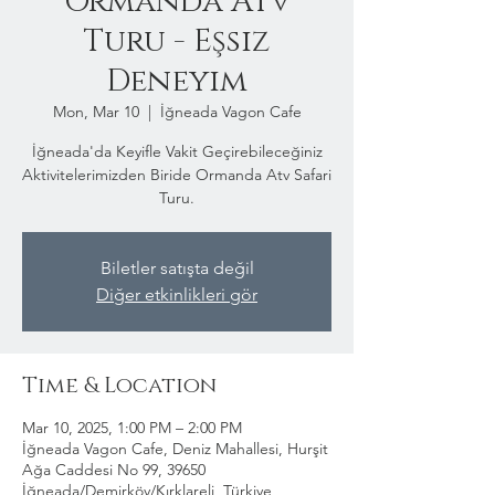
Ormanda Atv
Turu - Eşsiz
Deneyim
Mon, Mar 10
  |  
İğneada Vagon Cafe
İğneada'da Keyifle Vakit Geçirebileceğiniz
Aktivitelerimizden Biride Ormanda Atv Safari
Turu.
Biletler satışta değil
Diğer etkinlikleri gör
Time & Location
Mar 10, 2025, 1:00 PM – 2:00 PM
İğneada Vagon Cafe, Deniz Mahallesi, Hurşit
Ağa Caddesi No 99, 39650
İğneada/Demirköy/Kırklareli, Türkiye