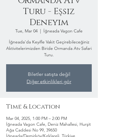
Ormanda Atv
Turu - Eşsiz
Deneyim
Tue, Mar 04
  |  
İğneada Vagon Cafe
İğneada'da Keyifle Vakit Geçirebileceğiniz
Aktivitelerimizden Biride Ormanda Atv Safari
Turu.
Biletler satışta değil
Diğer etkinlikleri gör
Time & Location
Mar 04, 2025, 1:00 PM – 2:00 PM
İğneada Vagon Cafe, Deniz Mahallesi, Hurşit
Ağa Caddesi No 99, 39650
İğneada/Demirköy/Kırklareli, Türkiye