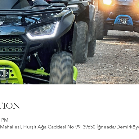
tion
0 PM
ahallesi, Hurşit Ağa Caddesi No 99, 39650 İğneada/Demirköy/Kı