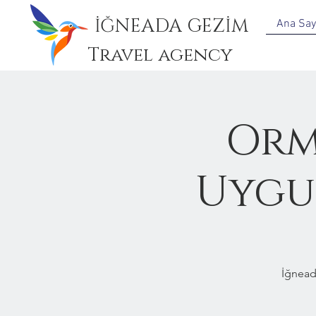
İĞNEADA GEZİM
Ana Say
Travel agency
Orm
Uygun
İğnead