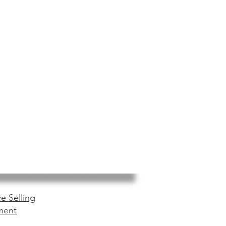
e Selling
ment