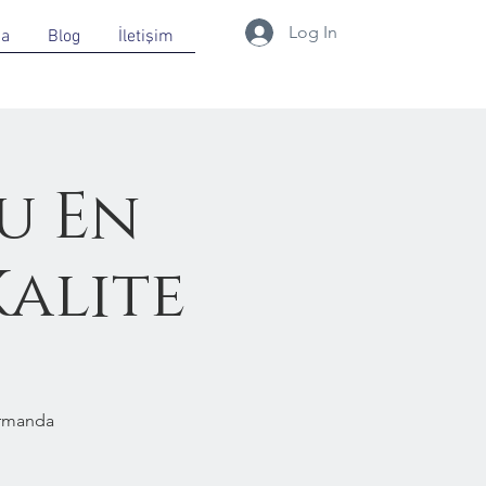
Log In
da
Blog
İletişim
u En
Kalite
Ormanda