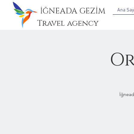
İĞNEADA GEZİM
Ana Say
Travel agency
Or
İğnead