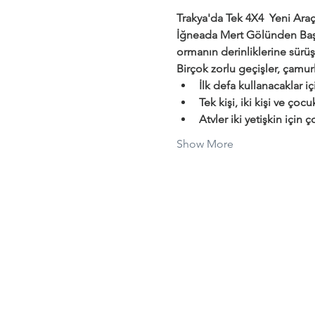
Trakya'da Tek 4X4  Yeni Araçl
İğneada Mert Gölünden Başl
ormanın derinliklerine sürüş
Birçok zorlu geçişler, çamurl
İlk defa kullanacaklar i
Tek kişi, iki kişi ve çocu
Atvler iki yetişkin için
Show More