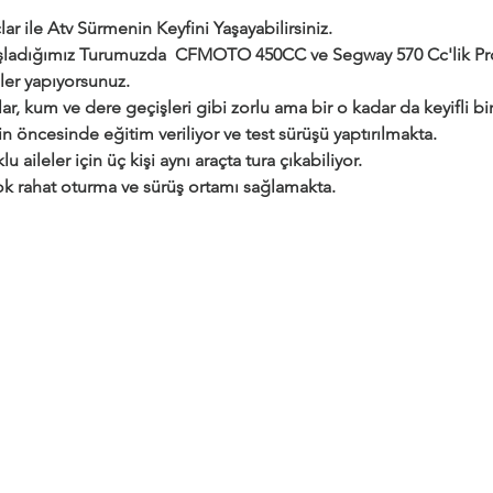
ar ile Atv Sürmenin Keyfini Yaşayabilirsiniz.
adığımız Turumuzda  CFMOTO 450CC ve Segway 570 Cc'lik Profe
ler yapıyorsunuz.
ar, kum ve dere geçişleri gibi zorlu ama bir o kadar da keyifli bir 
çin öncesinde eğitim veriliyor ve test sürüşü yaptırılmakta.
klu aileler için üç kişi aynı araçta tura çıkabiliyor.
 çok rahat oturma ve sürüş ortamı sağlamakta.