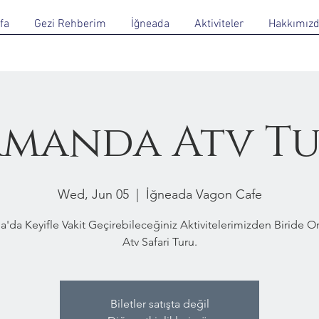
fa
Gezi Rehberim
İğneada
Aktiviteler
Hakkımız
manda Atv T
Wed, Jun 05
  |  
İğneada Vagon Cafe
a'da Keyifle Vakit Geçirebileceğiniz Aktivitelerimizden Biride 
Atv Safari Turu.
Biletler satışta değil