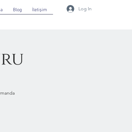
Log In
da
Blog
İletişim
uru
Ormanda