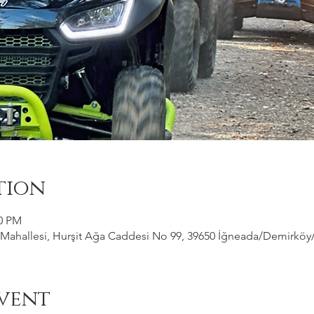
tion
00 PM
ahallesi, Hurşit Ağa Caddesi No 99, 39650 İğneada/Demirköy/Kı
vent