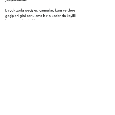
Birçok zorlu geçişler, çamurlar, kum ve dere 
geçişleri gibi zorlu ama bir o kadar da keyifli 
bir rota sizleri bekliyor.
Show More
Share this event
Privacy and Security Policy
Terms Rules Return and Cancellation
Conditions
Distance Selling Agreement