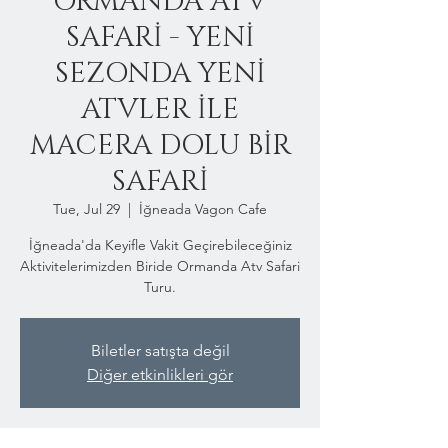
ORMANDA ATV
SAFARİ - YENİ
SEZONDA YENİ
ATVLER İLE
MACERA DOLU BİR
SAFARİ
Tue, Jul 29
  |  
İğneada Vagon Cafe
İğneada'da Keyifle Vakit Geçirebileceğiniz
Aktivitelerimizden Biride Ormanda Atv Safari
Turu.
Biletler satışta değil
Diğer etkinlikleri gör