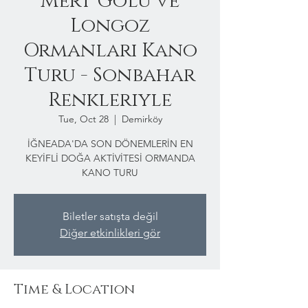
Mert Gölü ve
Longoz
Ormanları Kano
Turu - Sonbahar
Renkleriyle
Tue, Oct 28
  |  
Demirköy
İĞNEADA'DA SON DÖNEMLERİN EN
KEYİFLİ DOĞA AKTİVİTESİ ORMANDA
KANO TURU
Biletler satışta değil
Diğer etkinlikleri gör
Time & Location