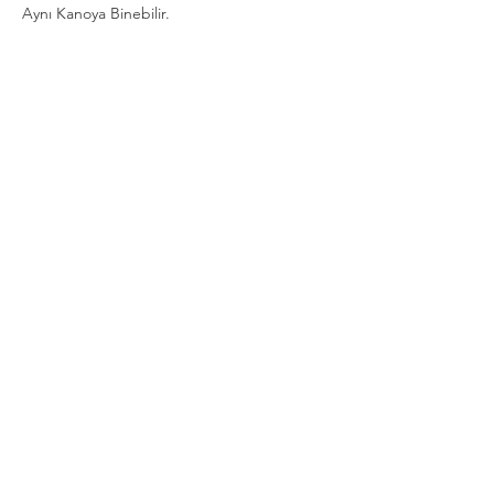
Aynı Kanoya Binebilir.
Show More
Share this event
Privacy and Security Policy
Terms Rules Return and Cancellation
Conditions
Distance Selling Agreement