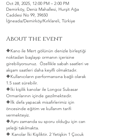
Oct 28, 2025, 12:00 PM – 2:00 PM
Demirköy, Deniz Mahallesi, Hurşit Ağa
Caddesi No 99, 39650
İğneada/Demirköy/Kırklareli, Türkiye
About the event
🔶Kano ile Mert gölünün denizle birleştiği 
noktadan başlayıp ormanın içerisine 
girebiliyorsunuz.  Özellikle sabah saatleri ve 
akşam saatleri daha keyifli olmaktadır.   
🔶Kullanıcıların performansına bağlı olarak 
1.5 saat sürebilir. 
🔶İki kişilik kanolar ile Longoz Subasar 
Ormanlarının içinde gezilmektedir.   
🔶İlk defa yapacak misafirlerimiz için 
öncesinde eğitim ve kullanım tarifi 
vermekteyiz.   
🔶Aynı zamanda su sporu olduğu için can 
yeleği takılmakta.  
🔶 Kanolar İki Kişiliktir. 2 Yetişkin 1 Çocuk 