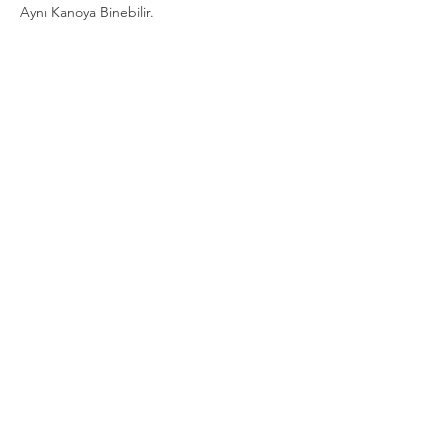
Aynı Kanoya Binebilir.
Show More
Share this event
Privacy and Security Policy
Terms Rules Return and Cancellation
Conditions
Distance Selling Agreement