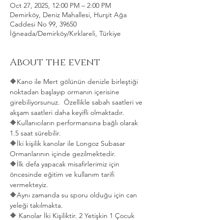
Oct 27, 2025, 12:00 PM – 2:00 PM
Demirköy, Deniz Mahallesi, Hurşit Ağa
Caddesi No 99, 39650
İğneada/Demirköy/Kırklareli, Türkiye
About the event
🔶Kano ile Mert gölünün denizle birleştiği 
noktadan başlayıp ormanın içerisine 
girebiliyorsunuz.  Özellikle sabah saatleri ve 
akşam saatleri daha keyifli olmaktadır.   
🔶Kullanıcıların performansına bağlı olarak 
1.5 saat sürebilir. 
🔶İki kişilik kanolar ile Longoz Subasar 
Ormanlarının içinde gezilmektedir.   
🔶İlk defa yapacak misafirlerimiz için 
öncesinde eğitim ve kullanım tarifi 
vermekteyiz.   
🔶Aynı zamanda su sporu olduğu için can 
yeleği takılmakta.  
🔶 Kanolar İki Kişiliktir. 2 Yetişkin 1 Çocuk 