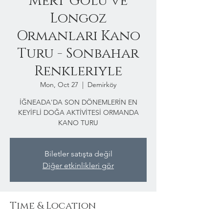
Mert Gölü ve
Longoz
Ormanları Kano
Turu - Sonbahar
Renkleriyle
Mon, Oct 27
  |  
Demirköy
İĞNEADA'DA SON DÖNEMLERİN EN
KEYİFLİ DOĞA AKTİVİTESİ ORMANDA
KANO TURU
Biletler satışta değil
Diğer etkinlikleri gör
Time & Location