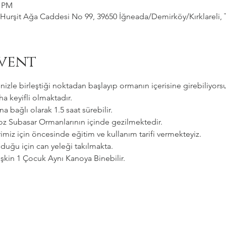
0 PM
Hurşit Ağa Caddesi No 99, 39650 İğneada/Demirköy/Kırklareli, 
vent
zle birleştiği noktadan başlayıp ormanın içerisine girebiliyorsu
a keyifli olmaktadır.   
a bağlı olarak 1.5 saat sürebilir. 
goz Subasar Ormanlarının içinde gezilmektedir.   
imiz için öncesinde eğitim ve kullanım tarifi vermekteyiz.   
uğu için can yeleği takılmakta.  
etişkin 1 Çocuk Aynı Kanoya Binebilir.