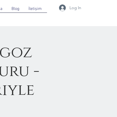
Log In
da
Blog
İletişim
ngoz
uru -
iyle