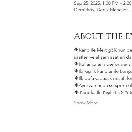
Sep 25, 2025, 1:00 PM – 2:2
Demirköy, Deniz Mahallesi, 
About the e
🔶Kano ile Mert gölünün deni
saatleri ve akşam saatleri dah
🔶Kullanıcıların performansın
🔶İki kişilik kanolar ile Lon
🔶İlk defa yapacak misafirler
🔶Aynı zamanda su sporu old
🔶 Kanolar İki Kişiliktir. 2 Y
Show More