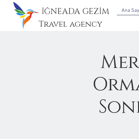
İĞNEADA GEZİM
Ana Say
Travel agency
Mer
Orma
Son