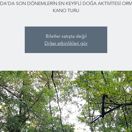
DA'DA SON DÖNEMLERİN EN KEYİFLİ DOĞA AKTİVİTESİ O
KANO TURU
Biletler satışta değil
Diğer etkinlikleri gör