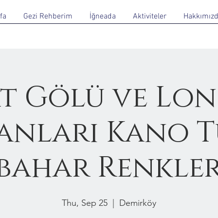
fa
Gezi Rehberim
İğneada
Aktiviteler
Hakkımız
t Gölü ve Lo
nları Kano T
bahar Renkler
Thu, Sep 25
  |  
Demirköy