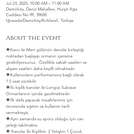
Jul 23, 2025, 10:00 AM – 11:00 AM
Demirköy, Deniz Mahallesi, Hurşit Ağa
Caddesi No 99, 39650
İğneada/Demirköy/Kırklareli, Türkiye
About the event
🔶Kano ile Mert gölünün denizle birleştiği 
noktadan başlayıp ormanın içerisine 
girebiliyorsunuz.  Özellikle sabah saatleri ve 
akşam saatleri daha keyifli olmaktadır.   
🔶Kullanıcıların performansına bağlı olarak 
1.5 saat sürebilir. 
🔶İki kişilik kanolar ile Longoz Subasar 
Ormanlarının içinde gezilmektedir.   
🔶İlk defa yapacak misafirlerimiz için 
öncesinde eğitim ve kullanım tarifi 
vermekteyiz.   
🔶Aynı zamanda su sporu olduğu için can 
yeleği takılmakta.  
🔶 Kanolar İki Kişiliktir. 2 Yetişkin 1 Çocuk 