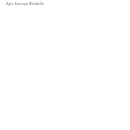
Aynı Kanoya Binebilir.
Show More
Share this event
Privacy and Security Policy
Terms Rules Return and Cancellation
Conditions
Distance Selling Agreement