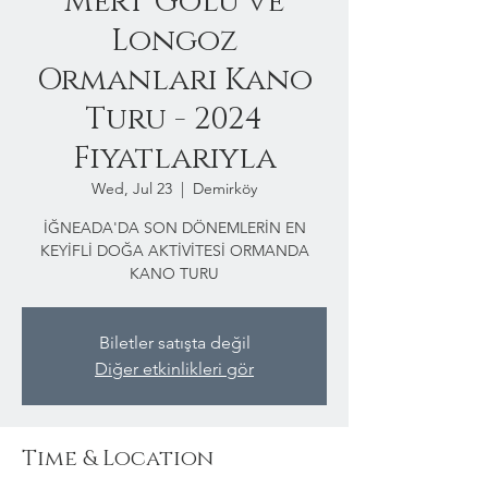
Mert Gölü ve
Longoz
Ormanları Kano
Turu - 2024
Fiyatlarıyla
Wed, Jul 23
  |  
Demirköy
İĞNEADA'DA SON DÖNEMLERİN EN
KEYİFLİ DOĞA AKTİVİTESİ ORMANDA
KANO TURU
Biletler satışta değil
Diğer etkinlikleri gör
Time & Location