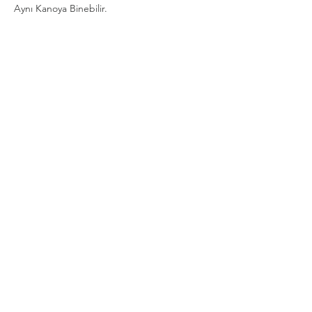
Aynı Kanoya Binebilir.
Show More
Share this event
Privacy and Security Policy
Terms Rules Return and Cancellation
Conditions
Distance Selling Agreement