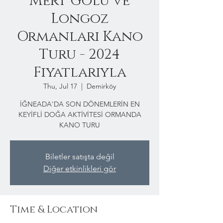
Mert Gölü ve
Longoz
Ormanları Kano
Turu - 2024
Fiyatlarıyla
Thu, Jul 17
  |  
Demirköy
İĞNEADA'DA SON DÖNEMLERİN EN
KEYİFLİ DOĞA AKTİVİTESİ ORMANDA
KANO TURU
Biletler satışta değil
Diğer etkinlikleri gör
Time & Location