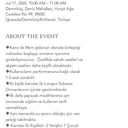
Jul 17, 2025, 10:00 AM – 11:00 AM
Demirköy, Deniz Mahallesi, Hurşit Ağa
Caddesi No 99, 39650
İğneada/Demirköy/Kırklareli, Türkiye
About the event
🔶Kano ile Mert gölünün denizle birleştiği 
noktadan başlayıp ormanın içerisine 
girebiliyorsunuz.  Özellikle sabah saatleri ve 
akşam saatleri daha keyifli olmaktadır.   
🔶Kullanıcıların performansına bağlı olarak 
1.5 saat sürebilir. 
🔶İki kişilik kanolar ile Longoz Subasar 
Ormanlarının içinde gezilmektedir.   
🔶İlk defa yapacak misafirlerimiz için 
öncesinde eğitim ve kullanım tarifi 
vermekteyiz.   
🔶Aynı zamanda su sporu olduğu için can 
yeleği takılmakta.  
🔶 Kanolar İki Kişiliktir. 2 Yetişkin 1 Çocuk 