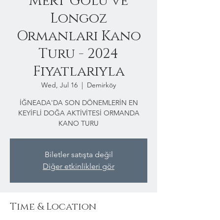
Mert Gölü ve
Longoz
Ormanları Kano
Turu - 2024
Fiyatlarıyla
Wed, Jul 16
  |  
Demirköy
İĞNEADA'DA SON DÖNEMLERİN EN
KEYİFLİ DOĞA AKTİVİTESİ ORMANDA
KANO TURU
Biletler satışta değil
Diğer etkinlikleri gör
Time & Location