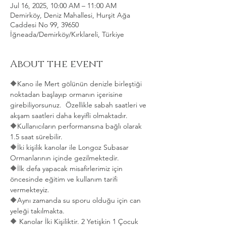
Jul 16, 2025, 10:00 AM – 11:00 AM
Demirköy, Deniz Mahallesi, Hurşit Ağa
Caddesi No 99, 39650
İğneada/Demirköy/Kırklareli, Türkiye
About the event
🔶Kano ile Mert gölünün denizle birleştiği 
noktadan başlayıp ormanın içerisine 
girebiliyorsunuz.  Özellikle sabah saatleri ve 
akşam saatleri daha keyifli olmaktadır.   
🔶Kullanıcıların performansına bağlı olarak 
1.5 saat sürebilir. 
🔶İki kişilik kanolar ile Longoz Subasar 
Ormanlarının içinde gezilmektedir.   
🔶İlk defa yapacak misafirlerimiz için 
öncesinde eğitim ve kullanım tarifi 
vermekteyiz.   
🔶Aynı zamanda su sporu olduğu için can 
yeleği takılmakta.  
🔶 Kanolar İki Kişiliktir. 2 Yetişkin 1 Çocuk 