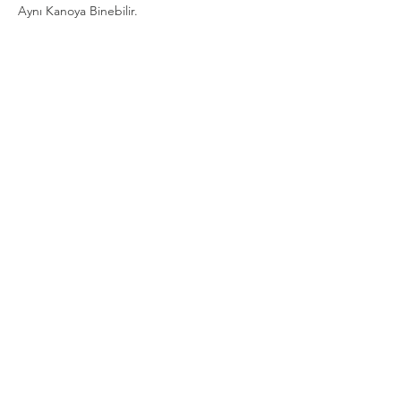
Aynı Kanoya Binebilir.
Show More
Share this event
Privacy and Security Policy
Terms Rules Return and Cancellation
Conditions
Distance Selling Agreement