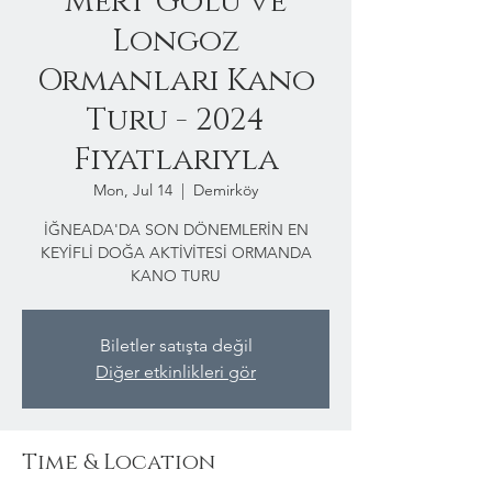
Mert Gölü ve
Longoz
Ormanları Kano
Turu - 2024
Fiyatlarıyla
Mon, Jul 14
  |  
Demirköy
İĞNEADA'DA SON DÖNEMLERİN EN
KEYİFLİ DOĞA AKTİVİTESİ ORMANDA
KANO TURU
Biletler satışta değil
Diğer etkinlikleri gör
Time & Location