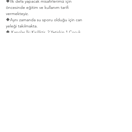
🔶İlk defa yapacak misafirlerimiz için 
öncesinde eğitim ve kullanım tarifi 
vermekteyiz.   
🔶Aynı zamanda su sporu olduğu için can 
yeleği takılmakta.  
🔶 Kanolar İki Kişiliktir. 2 Yetişkin 1 Çocuk 
Aynı Kanoya Binebilir.
Show More
Share this event
Privacy and Security Policy
Terms Rules Return and Cancellation