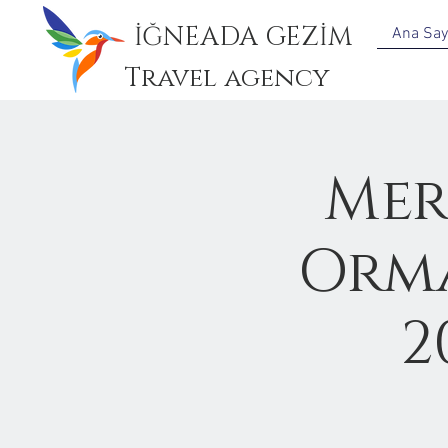
İĞNEADA GEZİM
Ana Say
Travel agency
Mer
Orma
2