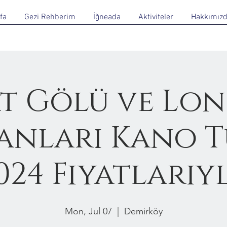
fa
Gezi Rehberim
İğneada
Aktiviteler
Hakkımız
t Gölü ve Lo
nları Kano T
024 Fiyatlarıy
Mon, Jul 07
  |  
Demirköy