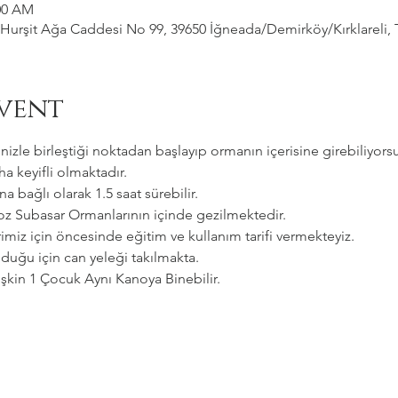
:00 AM
Hurşit Ağa Caddesi No 99, 39650 İğneada/Demirköy/Kırklareli, 
vent
zle birleştiği noktadan başlayıp ormanın içerisine girebiliyorsu
a keyifli olmaktadır.   
a bağlı olarak 1.5 saat sürebilir. 
goz Subasar Ormanlarının içinde gezilmektedir.   
imiz için öncesinde eğitim ve kullanım tarifi vermekteyiz.   
uğu için can yeleği takılmakta.  
etişkin 1 Çocuk Aynı Kanoya Binebilir.