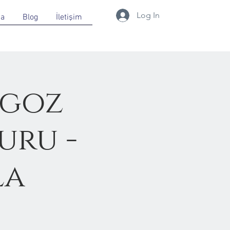
Log In
da
Blog
İletişim
ngoz
uru -
la