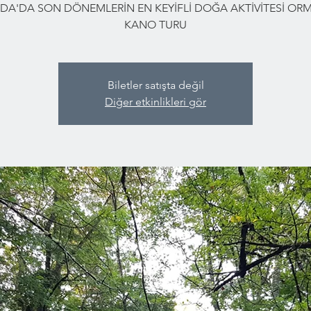
DA'DA SON DÖNEMLERİN EN KEYİFLİ DOĞA AKTİVİTESİ O
KANO TURU
Biletler satışta değil
Diğer etkinlikleri gör