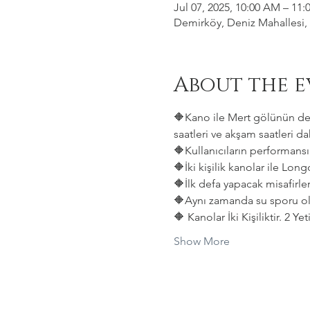
Jul 07, 2025, 10:00 AM – 11
Demirköy, Deniz Mahallesi, 
About the e
🔶Kano ile Mert gölünün deni
saatleri ve akşam saatleri dah
🔶Kullanıcıların performansın
🔶İki kişilik kanolar ile Lon
🔶İlk defa yapacak misafirler
🔶Aynı zamanda su sporu old
🔶 Kanolar İki Kişiliktir. 2 Y
Show More