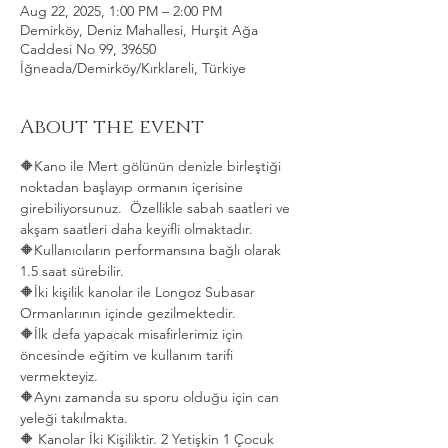
Aug 22, 2025, 1:00 PM – 2:00 PM
Demirköy, Deniz Mahallesi, Hurşit Ağa
Caddesi No 99, 39650
İğneada/Demirköy/Kırklareli, Türkiye
About the event
🔶Kano ile Mert gölünün denizle birleştiği 
noktadan başlayıp ormanın içerisine 
girebiliyorsunuz.  Özellikle sabah saatleri ve 
akşam saatleri daha keyifli olmaktadır.   
🔶Kullanıcıların performansına bağlı olarak 
1.5 saat sürebilir. 
🔶İki kişilik kanolar ile Longoz Subasar 
Ormanlarının içinde gezilmektedir.   
🔶İlk defa yapacak misafirlerimiz için 
öncesinde eğitim ve kullanım tarifi 
vermekteyiz.   
🔶Aynı zamanda su sporu olduğu için can 
yeleği takılmakta.  
🔶 Kanolar İki Kişiliktir. 2 Yetişkin 1 Çocuk 