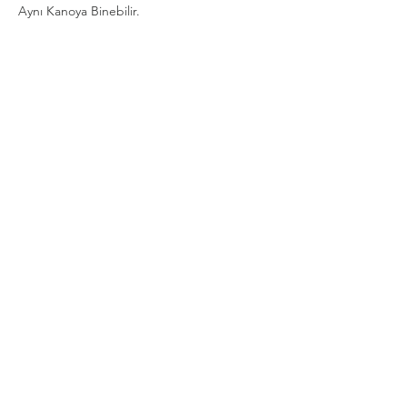
Aynı Kanoya Binebilir.
Show More
Share this event
Privacy and Security Policy
Terms Rules Return and Cancellation
Conditions
Distance Selling Agreement