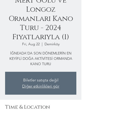
Mert Gölü ve
Longoz
Ormanları Kano
Turu - 2024
Fiyatlarıyla (1)
Fri, Aug 22
  |  
Demirköy
İĞNEADA'DA SON DÖNEMLERİN EN
KEYİFLİ DOĞA AKTİVİTESİ ORMANDA
KANO TURU
Biletler satışta değil
Diğer etkinlikleri gör
Time & Location