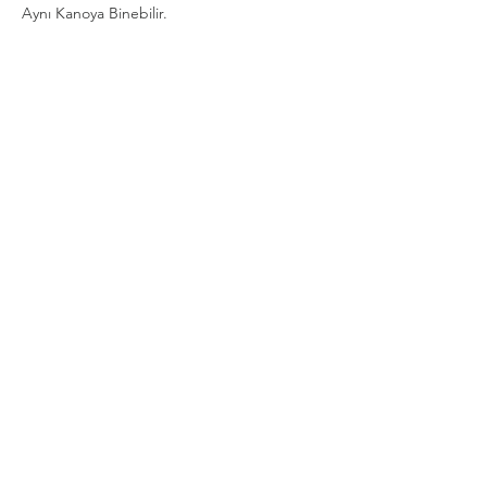
Aynı Kanoya Binebilir.
Show More
Share this event
Privacy and Security Policy
Terms Rules Return and Cancellation
Conditions
Distance Selling Agreement