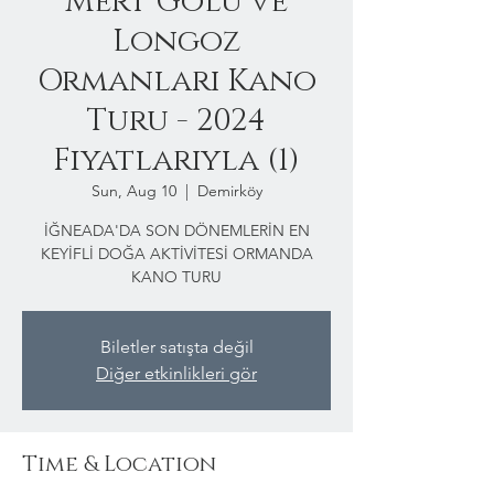
Mert Gölü ve
Longoz
Ormanları Kano
Turu - 2024
Fiyatlarıyla (1)
Sun, Aug 10
  |  
Demirköy
İĞNEADA'DA SON DÖNEMLERİN EN
KEYİFLİ DOĞA AKTİVİTESİ ORMANDA
KANO TURU
Biletler satışta değil
Diğer etkinlikleri gör
Time & Location