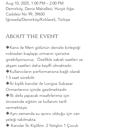
Aug 10, 2025, 1:00 PM – 2:00 PM
Demirköy, Deniz Mahallesi, Hurşit Ağa
Caddesi No 99, 39650
İğneada/Demirköy/Kırklareli, Türkiye
About the event
🔶Kano ile Mert gölünün denizle birleştiği 
noktadan başlayıp ormanın içerisine 
girebiliyorsunuz.  Özellikle sabah saatleri ve 
akşam saatleri daha keyifli olmaktadır.   
🔶Kullanıcıların performansına bağlı olarak 
1.5 saat sürebilir. 
🔶İki kişilik kanolar ile Longoz Subasar 
Ormanlarının içinde gezilmektedir.   
🔶İlk defa yapacak misafirlerimiz için 
öncesinde eğitim ve kullanım tarifi 
vermekteyiz.   
🔶Aynı zamanda su sporu olduğu için can 
yeleği takılmakta.  
🔶 Kanolar İki Kişiliktir. 2 Yetişkin 1 Çocuk 