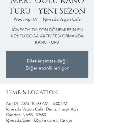
Mert Gölü Kano
Turu - Yeni Sezon
Wed, Apr 09
  |  
İğneada Vagon Cafe
İĞNEADA'DA SON DÖNEMLERİN EN
KEYİFLİ DOĞA AKTİVİTESİ ORMANDA
KANO TURU
Biletler satışta değil
Diğer etkinlikleri gör
Time & Location
Apr 09, 2025, 10:00 AM – 5:00 PM
İğneada Vagon Cafe, Deniz, Hurşit Ağa
Caddesi No:99, 39650
İğneada/Demirköy/Kırklareli, Türkiye