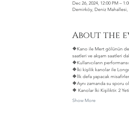
Dec 26, 2024, 12:00 PM – 1:
Demirköy, Deniz Mahallesi, 
About the e
🔶Kano ile Mert gölünün deni
saatleri ve akşam saatleri dah
🔶Kullanıcıların performansın
🔶İki kişilik kanolar ile Lon
🔶İlk defa yapacak misafirler
🔶Aynı zamanda su sporu old
🔶 Kanolar İki Kişiliktir. 2 Y
Show More