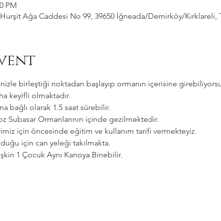
00 PM
Hurşit Ağa Caddesi No 99, 39650 İğneada/Demirköy/Kırklareli, 
vent
zle birleştiği noktadan başlayıp ormanın içerisine girebiliyorsu
a keyifli olmaktadır.   
a bağlı olarak 1.5 saat sürebilir. 
goz Subasar Ormanlarının içinde gezilmektedir.   
imiz için öncesinde eğitim ve kullanım tarifi vermekteyiz.   
uğu için can yeleği takılmakta.  
etişkin 1 Çocuk Aynı Kanoya Binebilir.