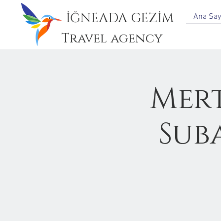
İĞNEADA GEZİM
Ana Say
Travel agency
Mert
Sub