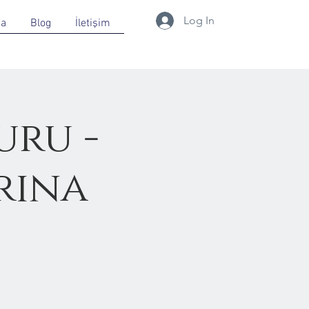
Log In
da
Blog
İletişim
uru -
rına