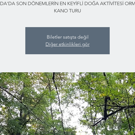
DA'DA SON DÖNEMLERİN EN KEYİFLİ DOĞA AKTİVİTESİ O
KANO TURU
Biletler satışta değil
Diğer etkinlikleri gör