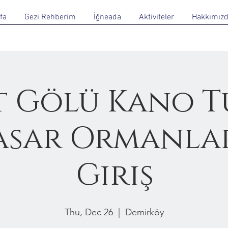
fa
Gezi Rehberim
İğneada
Aktiviteler
Hakkımız
 Gölü Kano T
asar Ormanla
Giriş
Thu, Dec 26
  |  
Demirköy