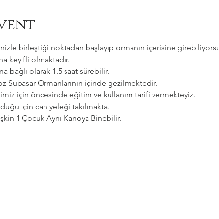
vent
zle birleştiği noktadan başlayıp ormanın içerisine girebiliyorsu
a keyifli olmaktadır.   
a bağlı olarak 1.5 saat sürebilir. 
goz Subasar Ormanlarının içinde gezilmektedir.   
imiz için öncesinde eğitim ve kullanım tarifi vermekteyiz.   
uğu için can yeleği takılmakta.  
etişkin 1 Çocuk Aynı Kanoya Binebilir.