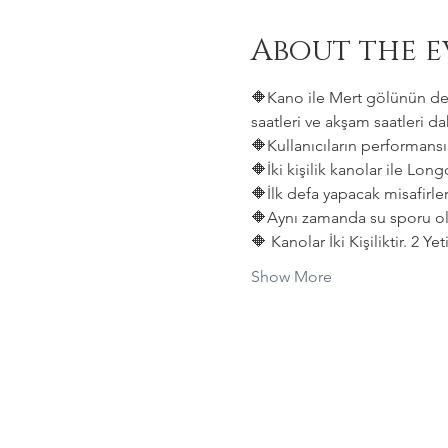
About the e
🔶Kano ile Mert gölünün deni
saatleri ve akşam saatleri dah
🔶Kullanıcıların performansın
🔶İki kişilik kanolar ile Lon
🔶İlk defa yapacak misafirler
🔶Aynı zamanda su sporu old
🔶 Kanolar İki Kişiliktir. 2 Y
Show More