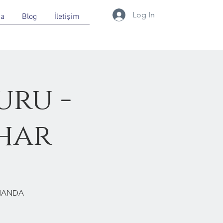
Log In
da
Blog
İletişim
uru -
ahar
RMANDA