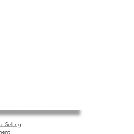
e Selling
ment