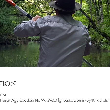
tion
0 PM
Hurşit Ağa Caddesi No 99, 39650 İğneada/Demirköy/Kırklareli, 