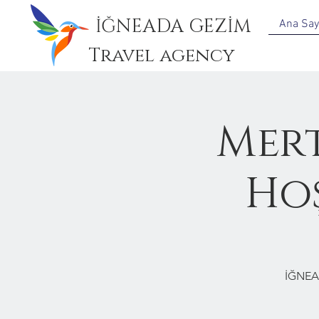
İĞNEADA GEZİM
Ana Say
Travel agency
Mert
Hoş
İĞNEA