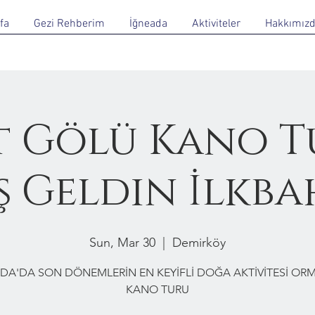
fa
Gezi Rehberim
İğneada
Aktiviteler
Hakkımız
 Gölü Kano T
 Geldin İlkb
Sun, Mar 30
  |  
Demirköy
DA'DA SON DÖNEMLERİN EN KEYİFLİ DOĞA AKTİVİTESİ O
KANO TURU