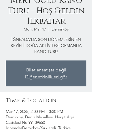
Mert Gölü Kano
Turu - Hoş Geldin
İlkbahar
Mon, Mar 17
  |  
Demirköy
İĞNEADA'DA SON DÖNEMLERİN EN
KEYİFLİ DOĞA AKTİVİTESİ ORMANDA
KANO TURU
Biletler satışta değil
Diğer etkinlikleri gör
Time & Location
Mar 17, 2025, 2:00 PM – 3:30 PM
Demirköy, Deniz Mahallesi, Hurşit Ağa
Caddesi No 99, 39650
İğneada/Demirköy/Kırklareli, Türkiye