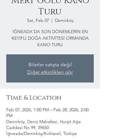
Mert Gölü Kano
Turu
Sat, Feb 07
  |  
Demirköy
İĞNEADA'DA SON DÖNEMLERİN EN
KEYİFLİ DOĞA AKTİVİTESİ ORMANDA
KANO TURU
Biletler satışta değil
Diğer etkinlikleri gör
Time & Location
Feb 07, 2026, 1:00 PM – Feb 28, 2026, 2:00
PM
Demirköy, Deniz Mahallesi, Hurşit Ağa
Caddesi No 99, 39650
İğneada/Demirköy/Kırklareli, Türkiye