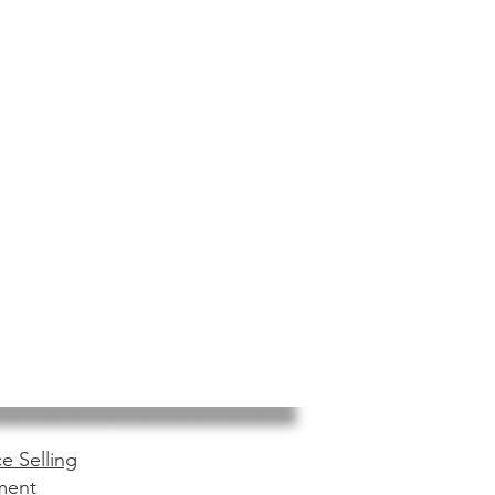
e Selling
ment