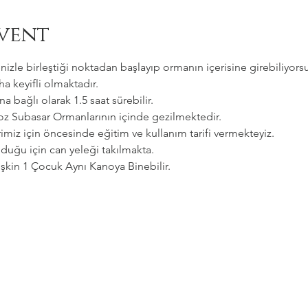
vent
zle birleştiği noktadan başlayıp ormanın içerisine girebiliyorsu
a keyifli olmaktadır.   
a bağlı olarak 1.5 saat sürebilir. 
goz Subasar Ormanlarının içinde gezilmektedir.   
imiz için öncesinde eğitim ve kullanım tarifi vermekteyiz.   
uğu için can yeleği takılmakta.  
etişkin 1 Çocuk Aynı Kanoya Binebilir.