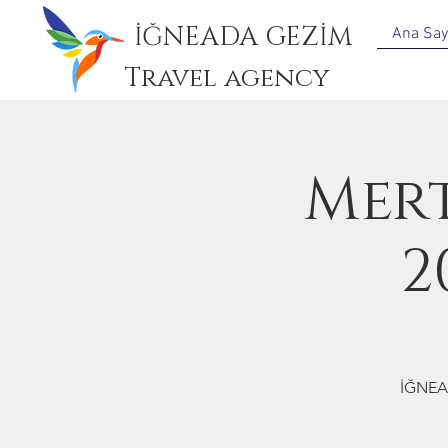
İĞNEADA GEZİM
Ana Say
Travel agency
Mert
2
İĞNEA