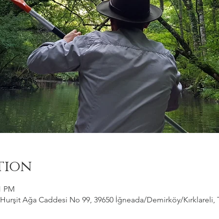
tion
51 PM
Hurşit Ağa Caddesi No 99, 39650 İğneada/Demirköy/Kırklareli, 