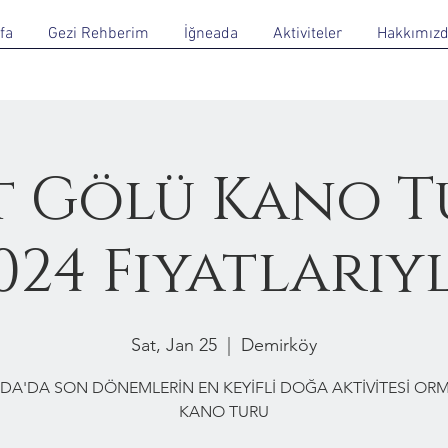
fa
Gezi Rehberim
İğneada
Aktiviteler
Hakkımız
 Gölü Kano T
024 Fiyatlarıy
Sat, Jan 25
  |  
Demirköy
DA'DA SON DÖNEMLERİN EN KEYİFLİ DOĞA AKTİVİTESİ O
KANO TURU