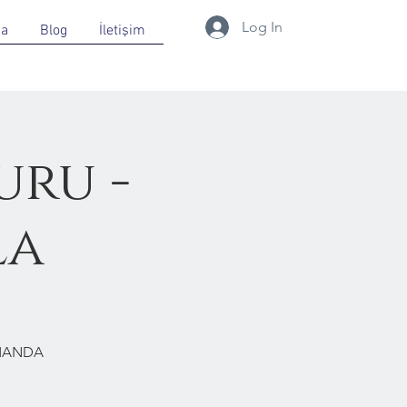
Log In
da
Blog
İletişim
uru -
la
RMANDA