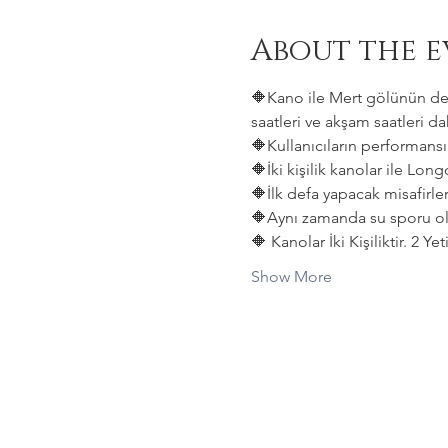
About the e
🔶Kano ile Mert gölünün deni
saatleri ve akşam saatleri dah
🔶Kullanıcıların performansın
🔶İki kişilik kanolar ile Lon
🔶İlk defa yapacak misafirler
🔶Aynı zamanda su sporu old
🔶 Kanolar İki Kişiliktir. 2 Y
Show More