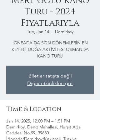
Mert Gölü Kano
Turu - 2024
Fiyatlarıyla
Tue, Jan 14
  |  
Demirköy
İĞNEADA'DA SON DÖNEMLERİN EN
KEYİFLİ DOĞA AKTİVİTESİ ORMANDA
KANO TURU
Biletler satışta değil
Diğer etkinlikleri gör
Time & Location
Jan 14, 2025, 12:00 PM – 1:51 PM
Demirköy, Deniz Mahallesi, Hurşit Ağa
Caddesi No 99, 39650
İğneada/Demirköy/Kırklareli, Türkiye