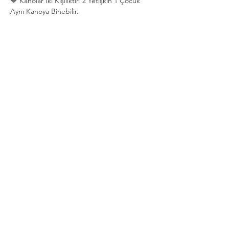
🔶 Kanolar İki Kişiliktir. 2 Yetişkin 1 Çocuk 
Aynı Kanoya Binebilir.
Show More
Share this event
Privacy and Security Policy
Terms Rules Return and Cancellation
Conditions
Distance Selling Agreement