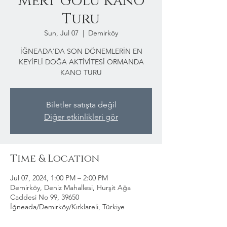
Mert Gölü Kano
Turu
Sun, Jul 07
  |  
Demirköy
İĞNEADA'DA SON DÖNEMLERİN EN
KEYİFLİ DOĞA AKTİVİTESİ ORMANDA
KANO TURU
Biletler satışta değil
Diğer etkinlikleri gör
Time & Location
Jul 07, 2024, 1:00 PM – 2:00 PM
Demirköy, Deniz Mahallesi, Hurşit Ağa
Caddesi No 99, 39650
İğneada/Demirköy/Kırklareli, Türkiye