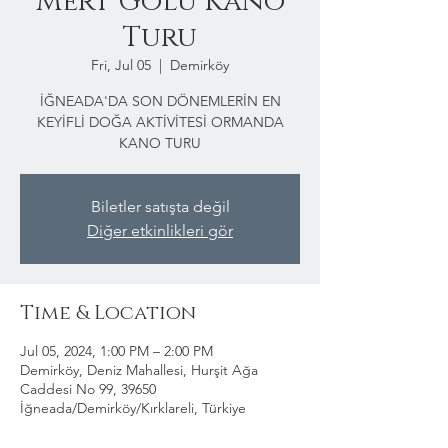
Mert Gölü Kano
Turu
Fri, Jul 05
  |  
Demirköy
İĞNEADA'DA SON DÖNEMLERİN EN
KEYİFLİ DOĞA AKTİVİTESİ ORMANDA
KANO TURU
Biletler satışta değil
Diğer etkinlikleri gör
Time & Location
Jul 05, 2024, 1:00 PM – 2:00 PM
Demirköy, Deniz Mahallesi, Hurşit Ağa
Caddesi No 99, 39650
İğneada/Demirköy/Kırklareli, Türkiye