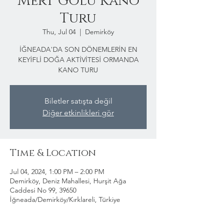
Mert Gölü Kano
Turu
Thu, Jul 04
  |  
Demirköy
İĞNEADA'DA SON DÖNEMLERİN EN
KEYİFLİ DOĞA AKTİVİTESİ ORMANDA
KANO TURU
Biletler satışta değil
Diğer etkinlikleri gör
Time & Location
Jul 04, 2024, 1:00 PM – 2:00 PM
Demirköy, Deniz Mahallesi, Hurşit Ağa
Caddesi No 99, 39650
İğneada/Demirköy/Kırklareli, Türkiye