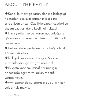
About the event
🔶️Kano ile Mert gölünün denizle birleştiği 
noktadan başlayıp ormanın içerisine 
girebiliyorsunuz.  Özellikle sabah saatleri ve 
akşam saatleri daha keyifli olmaktadır.
🔶️Hava şartları ve parkurun uygunluğuna 
göre kano turlarının yapılması günlük belli 
olmaktadır.
🔶️Kullanıcıların performansına bağlı olarak 
1.5 saat sürebilir.
🔶️İki kişilik kanolar ile Longoz Subasar 
Ormanlarının içinde gezilmektedir.
🔶️İlk defa yapacak misafirlerimiz için 
öncesinde eğitim ve kullanım tarifi 
vermekteyiz.
🔶️Aynı zamanda su sporu olduğu için can 
yeleği takılmakta. 
Show More