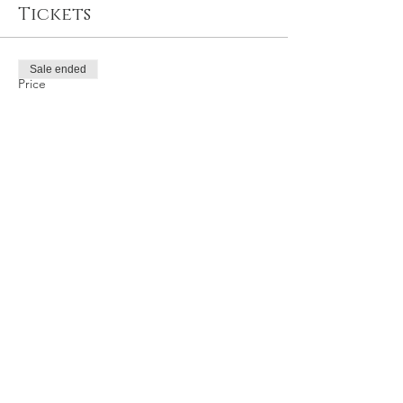
Tickets
Sale ended
Price
TRY 600.00
Share this event
Privacy and Security Policy
Terms Rules Return and Cancellation