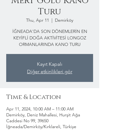
Mert Gölü Kano
Turu
Thu, Apr 11
  |  
Demirköy
İĞNEADA'DA SON DÖNEMLERİN EN
KEYİFLİ DOĞA AKTİVİTESİ LONGOZ
ORMANLARINDA KANO TURU
Kayıt Kapalı
Diğer etkinlikleri gör
Time & Location
Apr 11, 2024, 10:00 AM – 11:00 AM
Demirköy, Deniz Mahallesi, Hurşit Ağa
Caddesi No 99, 39650
İğneada/Demirköy/Kırklareli, Türkiye