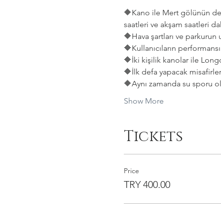
🔶️Kano ile Mert gölünün den
saatleri ve akşam saatleri da
🔶️Hava şartları ve parkurun
🔶️Kullanıcıların performansın
🔶️İki kişilik kanolar ile L
🔶️İlk defa yapacak misafirle
🔶️Aynı zamanda su sporu ol
Show More
Tickets
Price
TRY 400.00