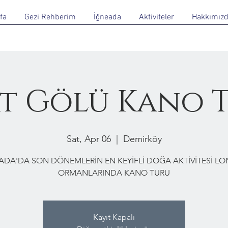
fa
Gezi Rehberim
İğneada
Aktiviteler
Hakkımız
t Gölü Kano 
Sat, Apr 06
  |  
Demirköy
ADA'DA SON DÖNEMLERİN EN KEYİFLİ DOĞA AKTİVİTESİ L
ORMANLARINDA KANO TURU
Kayıt Kapalı