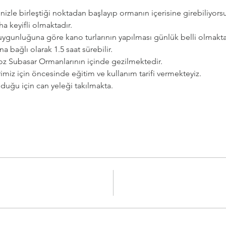
izle birleştiği noktadan başlayıp ormanın içerisine girebiliyorsu
ha keyifli olmaktadır.
 uygunluğuna göre kano turlarının yapılması günlük belli olmakta
a bağlı olarak 1.5 saat sürebilir.
ongoz Subasar Ormanlarının içinde gezilmektedir.
rimiz için öncesinde eğitim ve kullanım tarifi vermekteyiz.
duğu için can yeleği takılmakta. 