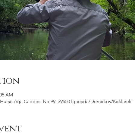
tion
:05 AM
Hurşit Ağa Caddesi No 99, 39650 İğneada/Demirköy/Kırklareli, 
vent