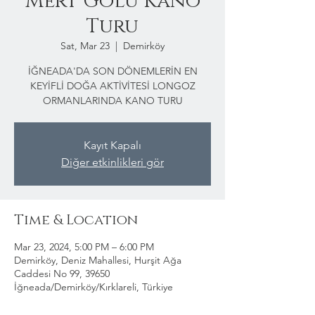
Mert Gölü Kano
Turu
Sat, Mar 23
  |  
Demirköy
İĞNEADA'DA SON DÖNEMLERİN EN
KEYİFLİ DOĞA AKTİVİTESİ LONGOZ
ORMANLARINDA KANO TURU
Kayıt Kapalı
Diğer etkinlikleri gör
Time & Location
Mar 23, 2024, 5:00 PM – 6:00 PM
Demirköy, Deniz Mahallesi, Hurşit Ağa
Caddesi No 99, 39650
İğneada/Demirköy/Kırklareli, Türkiye