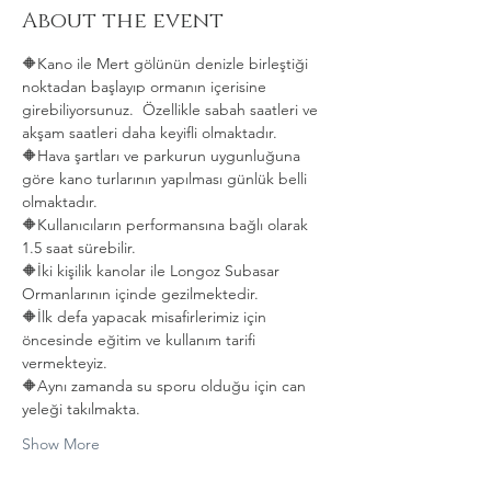
About the event
🔶️Kano ile Mert gölünün denizle birleştiği 
noktadan başlayıp ormanın içerisine 
girebiliyorsunuz.  Özellikle sabah saatleri ve 
akşam saatleri daha keyifli olmaktadır.
🔶️Hava şartları ve parkurun uygunluğuna 
göre kano turlarının yapılması günlük belli 
olmaktadır.
🔶️Kullanıcıların performansına bağlı olarak 
1.5 saat sürebilir.
🔶️İki kişilik kanolar ile Longoz Subasar 
Ormanlarının içinde gezilmektedir.
🔶️İlk defa yapacak misafirlerimiz için 
öncesinde eğitim ve kullanım tarifi 
vermekteyiz.
🔶️Aynı zamanda su sporu olduğu için can 
yeleği takılmakta. 
Show More