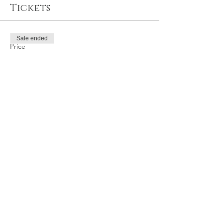
Tickets
Sale ended
Price
TRY 400.00
Share this event
Privacy and Security Policy
Terms Rules Return and Cancellation